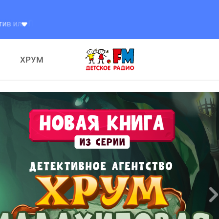
ния Семафорыча
ХРУМ