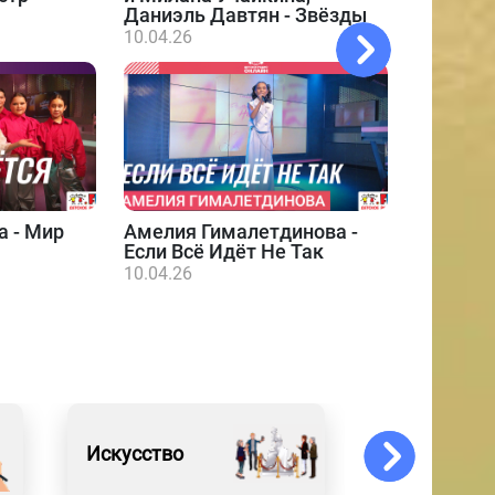
Даниэль Давтян - Звёзды
10.04.26
а - Мир
Амелия Гималетдинова -
Даниэл
Если Всё Идёт Не Так
10.04.26
10.04.26
Искусство
Обо всём