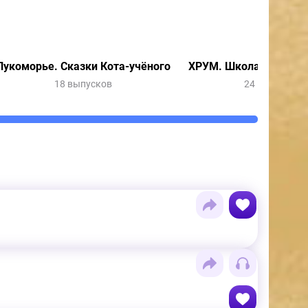
Лукоморье. Сказки Кота-учёного
ХРУМ. Школа юного д
18 выпусков
24 выпуска