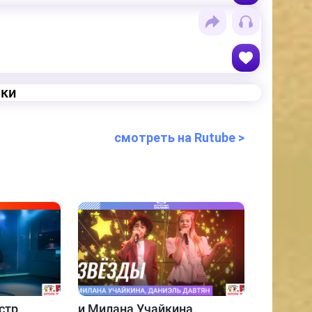
еки
смотреть на Rutube >
стр
и
Милана Учайкина,