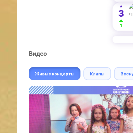
3
1
Видео
Живые концерты
Клипы
Весн