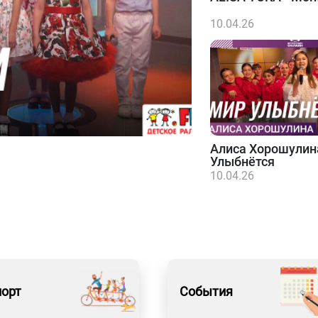
10.04.26
Алиса Хорошулин
Улыбнётся
10.04.26
порт
События