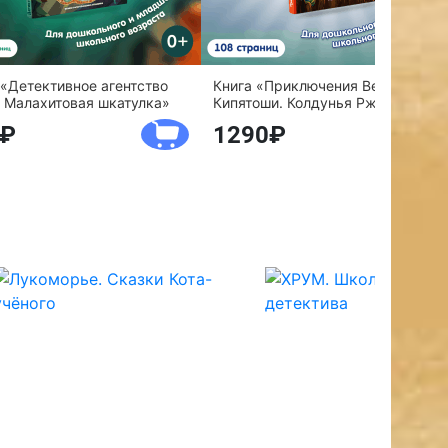
 «Детективное агентство
Книга «Приключения Веснушки и
 Малахитовая шкатулка»
Кипятоши. Колдунья Ржавелла»
1290