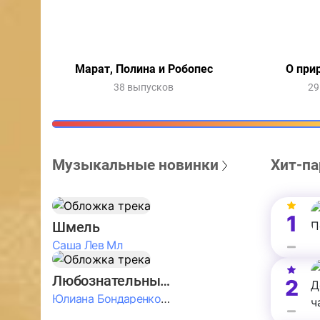
Марат, Полина и Робопес
О при
38 выпусков
29
Музыкальные новинки
Хит-па
1
Шмель
Саша Лев Мл
Любознательные Дети
2
Юлиана Бондаренко & Амелия Колпакова & Егор Егоров & Валерия Шевченко & Ксюша Косичкина