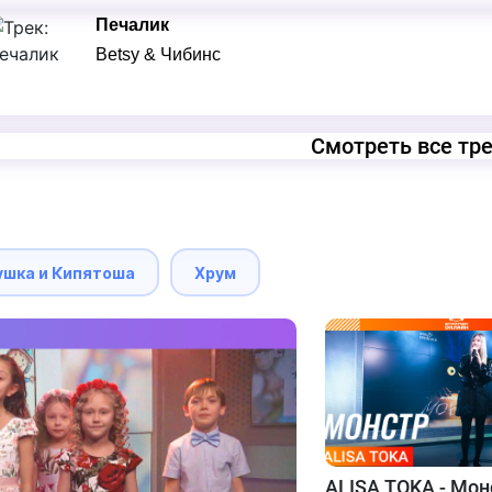
Печалик
Betsy & Чибинс
Смотреть все тр
ушка и Кипятоша
Хрум
ALISA TOKA - Мон