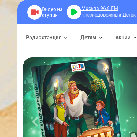
Москва 96.8
FM
Семафорыча
Железнодорожный Детектив или Приключе
Радиостанция
Детям
Акции