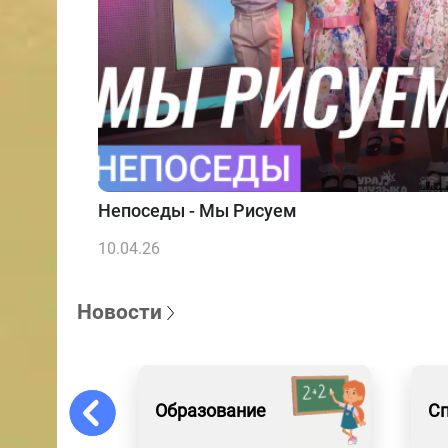
Непоседы - Мы Рисуем
10.04.26
Новости
Образование
С