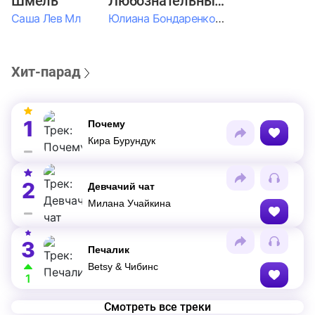
Шмель
Любознательные Дети
Саша Лев Мл
Юлиана Бондаренко & Амелия Колпакова & Егор Егоров & Валерия Шевченко & Ксюша Косичкина
Хит-парад
1
Почему
Кира Бурундук
2
Девчачий чат
Милана Учайкина
3
Печалик
Betsy & Чибинс
1
Смотреть все треки