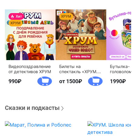
Видеопоздравление
Билеты на
Бутылка-
от детективов ХРУМ
спектакль «ХРУМ.
головоломк
Осторожно, Чудо-
воды «Дете
990
от 1500
1990
Юдо!»
агентство 
Сказки и подкасты