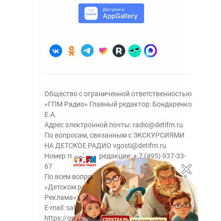
Общество с ограниченной ответственностью
«ГПМ Радио» Главный редактор: Бондаренко
Е.А.
Адрес электронной почты:
radio@detifm.ru
По вопросам, связанным с ЭКСКУРСИЯМИ
НА ДЕТСКОЕ РАДИО
vgosti@detifm.ru
Номер телефона редакции:
+ 7 (495) 937-33-
67
По всем вопросам размещения рекламы на
«Детском радио» - сейлз-хаус «ГПМ
Реклама»:
+7 (495) 921-40-41
E-mail:
sales@gazprom-media.ru
https://gpmsaleshouse.ru/