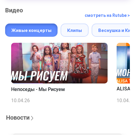
Видео
смотреть на Rutube >
Живые концерты
Клипы
Веснушка и Кип
ALISA T
Непоседы - Мы Рисуем
10.04.26
10.04.2
Новости