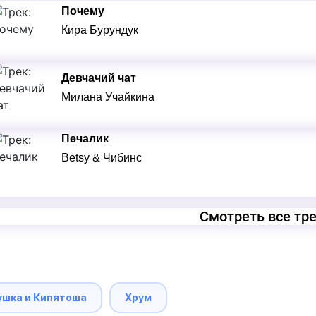
Почему
Кира Бурундук
Девчачий чат
Милана Учайкина
Печалик
Betsy & Чибинс
Смотреть все тр
ушка и Кипятоша
Хрум