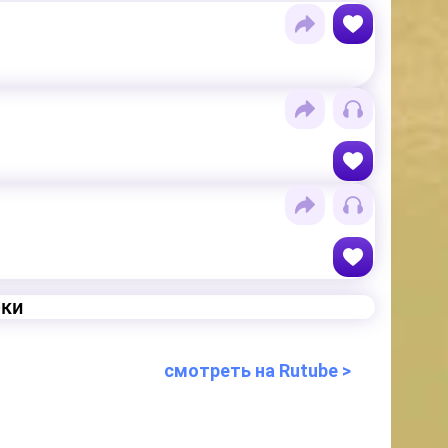
еки
смотреть на Rutube >