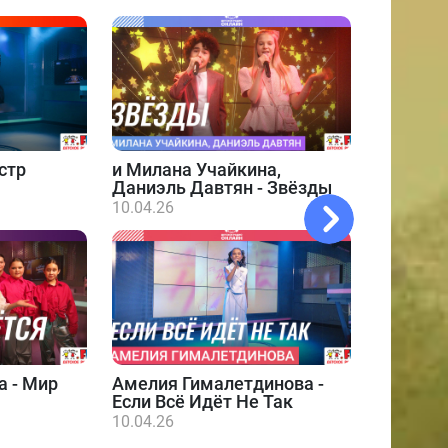
стр
и
Милана Учайкина,
Даниэль Давтян - Звёзды
10.04.26
а - Мир
Амелия Гималетдинова -
Даниэл
Если Всё Идёт Не Так
10.04.26
10.04.26