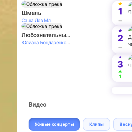
1
Шмель
Саша Лев Мл
Любознательные Дети
2
Юлиана Бондаренко & Амелия Колпакова & Егор Егоров & Валерия Шевченко & Ксюша Косичкина
3
1
Видео
Живые концерты
Клипы
Весн