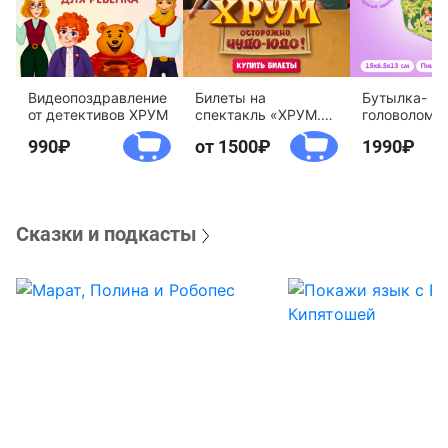
Видеопоздравление
Билеты на
Бутылка-
от детективов ХРУМ
спектакль «ХРУМ.
головоломк
Осторожно, Чудо-
воды «Дете
990
от 1500
1990
Юдо!»
агентство 
Сказки и подкасты