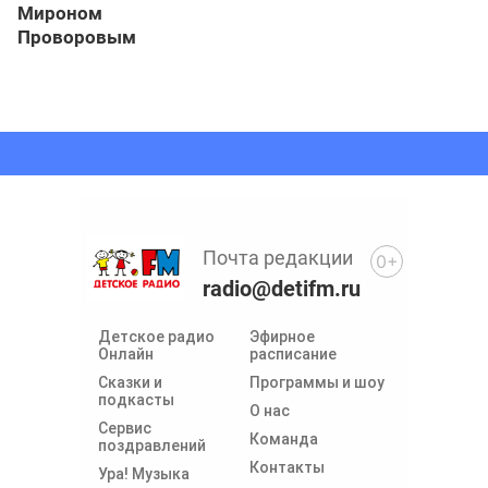
Мироном
Проворовым
Почта редакции
0+
radio@detifm.ru
Детское радио
Эфирное
Онлайн
расписание
Сказки и
Программы и шоу
подкасты
О нас
Сервис
Команда
поздравлений
Контакты
Ура! Музыка