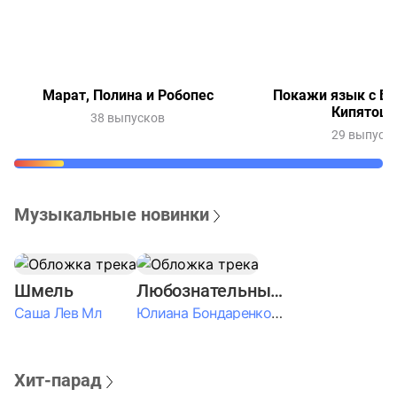
Марат, Полина и Робопес
Покажи язык с Ве
Кипятош
38 выпусков
29 выпуск
Музыкальные новинки
Шмель
Любознательные Дети
Саша Лев Мл
Юлиана Бондаренко & Амелия Колпакова & Егор Егоров & Валерия Шевченко & Ксюша Косичкина
Хит-парад