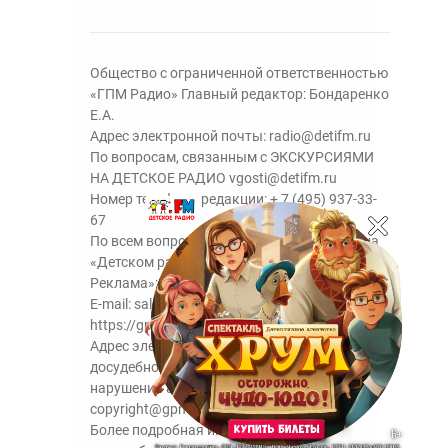
Общество с ограниченной ответственностью
«ГПМ Радио» Главный редактор: Бондаренко
Е.А.
Адрес электронной почты:
radio@detifm.ru
По вопросам, связанным с ЭКСКУРСИЯМИ
НА ДЕТСКОЕ РАДИО
vgosti@detifm.ru
Номер телефона редакции:
+ 7 (495) 937-33-
67
По всем вопросам размещения рекламы на
«Детском радио» - сейлз-хаус «ГПМ
Реклама»:
+7 (495) 921-40-41
E-mail:
sales@gazprom-media.ru
https://gpmsaleshouse.ru/
Адрес электронной почты для отправления
досудебной претензии по вопросам
нарушения авторских и смежных прав:
copyright@gpmradio.ru
Более подробная информация для