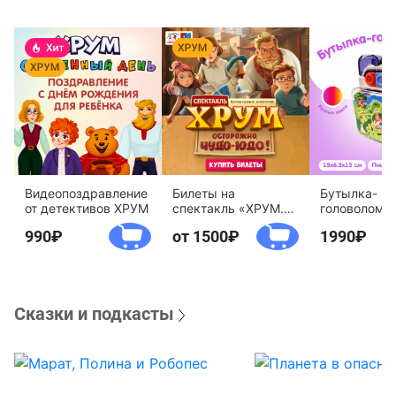
Видеопоздравление
Билеты на
Бутылка-
от детективов ХРУМ
спектакль «ХРУМ.
головоломк
Осторожно, Чудо-
воды «Дете
990
от 1500
1990
Юдо!»
агентство 
Сказки и подкасты