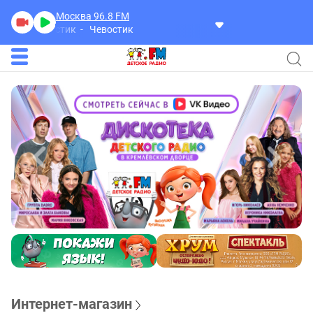
Москва 96.8
FM
Чевостик
Чевостик
Интернет-магазин