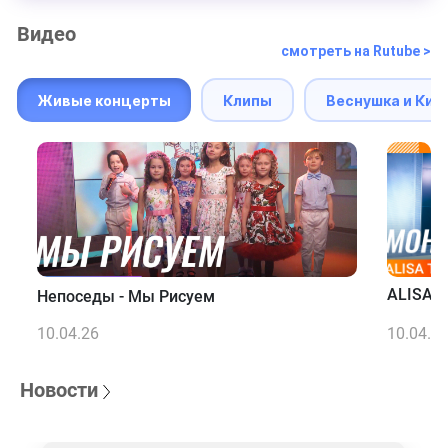
Видео
смотреть на Rutube >
Живые концерты
Клипы
Веснушка и Кип
ALISA T
Непоседы - Мы Рисуем
10.04.26
10.04.2
Новости