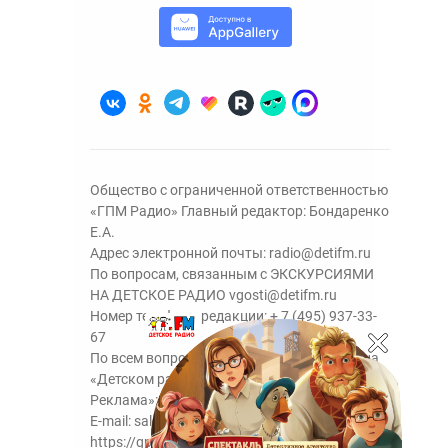
Общество с ограниченной ответственностью
«ГПМ Радио» Главный редактор: Бондаренко
Е.А.
Адрес электронной почты:
radio@detifm.ru
По вопросам, связанным с ЭКСКУРСИЯМИ
НА ДЕТСКОЕ РАДИО
vgosti@detifm.ru
Номер телефона редакции:
+ 7 (495) 937-33-
67
По всем вопросам размещения рекламы на
«Детском радио» - сейлз-хаус «ГПМ
Реклама»:
+7 (495) 921-40-41
E-mail:
sales@gazprom-media.ru
https://gpmsaleshouse.ru/