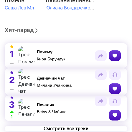
Шмель
Любознательные Дети
Саша Лев Мл
Юлиана Бондаренко & Амелия Колпакова & Егор Егоров & Валерия Шевченко & Ксюша Косичкина
Хит-парад
1
Почему
Кира Бурундук
2
Девчачий чат
Милана Учайкина
3
Печалик
Betsy & Чибинс
1
Смотреть все треки