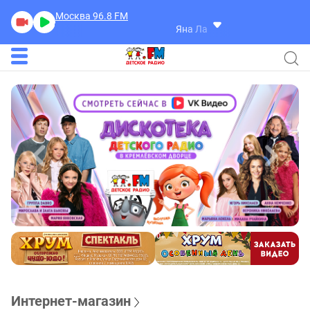
Москва 96.8
FM
Яна Лавринович
Ух Ты!
Интернет-магазин