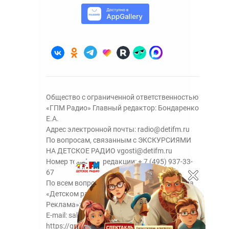
Общество с ограниченной ответственностью
«ГПМ Радио» Главный редактор: Бондаренко
Е.А.
Адрес электронной почты:
radio@detifm.ru
По вопросам, связанным с ЭКСКУРСИЯМИ
НА ДЕТСКОЕ РАДИО
vgosti@detifm.ru
Номер телефона редакции:
+ 7 (495) 937-33-
67
По всем вопросам размещения рекламы на
«Детском радио» - сейлз-хаус «ГПМ
Реклама»:
+7 (495) 921-40-41
E-mail:
sales@gazprom-media.ru
https://gpmsaleshouse.ru/