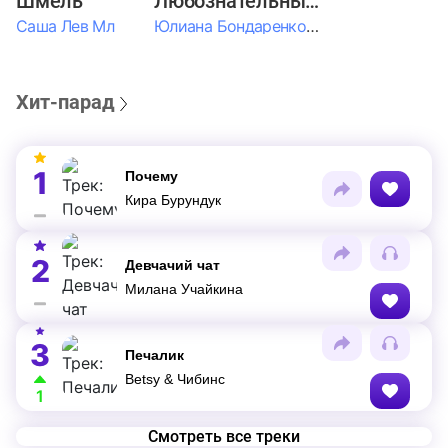
Шмель
Любознательные Дети
Саша Лев Мл
Юлиана Бондаренко & Амелия Колпакова & Егор Егоров & Валерия Шевченко & Ксюша Косичкина
Хит-парад
1
Почему
Кира Бурундук
2
Девчачий чат
Милана Учайкина
3
Печалик
Betsy & Чибинс
1
Смотреть все треки