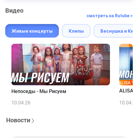
Видео
смотреть на Rutube >
Живые концерты
Клипы
Веснушка и Кип
ALISA T
Непоседы - Мы Рисуем
10.04.26
10.04.2
Новости