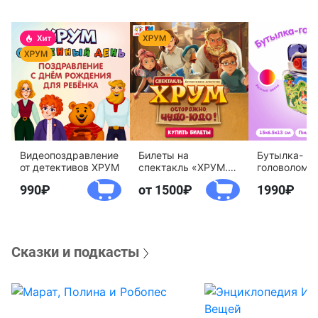
Видеопоздравление
Билеты на
Бутылка-
от детективов ХРУМ
спектакль «ХРУМ.
головоломк
Осторожно, Чудо-
воды «Дете
990
от 1500
1990
Юдо!»
агентство 
Сказки и подкасты