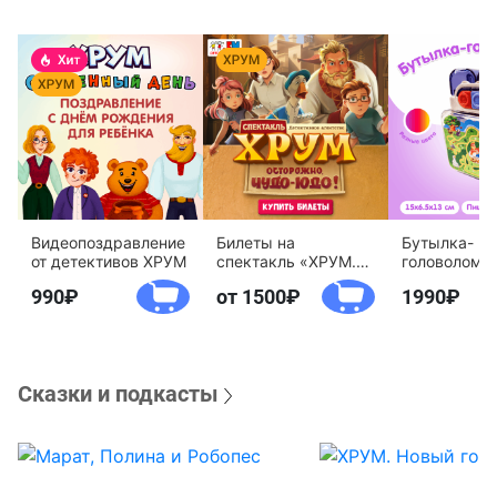
Видеопоздравление
Билеты на
Бутылка-
от детективов ХРУМ
спектакль «ХРУМ.
головоломк
Осторожно, Чудо-
воды «Дете
990
от 1500
1990
Юдо!»
агентство 
Сказки и подкасты