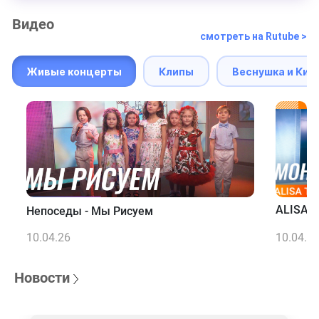
Видео
смотреть на Rutube >
Живые концерты
Клипы
Веснушка и Кип
ALISA T
Непоседы - Мы Рисуем
10.04.26
10.04.2
Новости