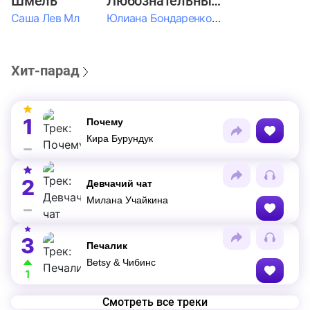
Шмель
Любознательные Дети
Саша Лев Мл
Юлиана Бондаренко & Амелия Колпакова & Егор Егоров & Валерия Шевченко & Ксюша Косичкина
Хит-парад
1
Почему
Кира Бурундук
2
Девчачий чат
Милана Учайкина
3
Печалик
Betsy & Чибинс
1
Смотреть все треки