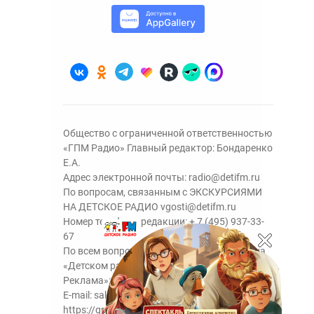
Общество с ограниченной ответственностью
«ГПМ Радио» Главный редактор: Бондаренко
Е.А.
Адрес электронной почты:
radio@detifm.ru
По вопросам, связанным с ЭКСКУРСИЯМИ
НА ДЕТСКОЕ РАДИО
vgosti@detifm.ru
Номер телефона редакции:
+ 7 (495) 937-33-
67
По всем вопросам размещения рекламы на
«Детском радио» - сейлз-хаус «ГПМ
Реклама»:
+7 (495) 921-40-41
E-mail:
sales@gazprom-media.ru
https://gpmsaleshouse.ru/