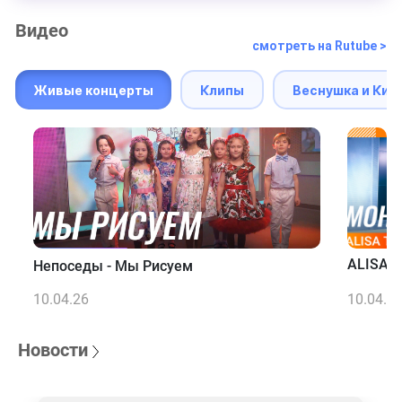
Видео
смотреть на Rutube >
Живые концерты
Клипы
Веснушка и Кип
ALISA T
Непоседы - Мы Рисуем
10.04.26
10.04.2
Новости