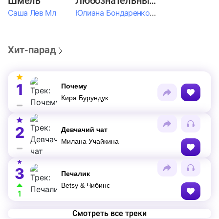
Шмель
Любознательные Дети
Саша Лев Мл
Юлиана Бондаренко & Амелия Колпакова & Егор Егоров & Валерия Шевченко & Ксюша Косичкина
Хит-парад
1
Почему
Кира Бурундук
2
Девчачий чат
Милана Учайкина
3
Печалик
Betsy & Чибинс
1
Смотреть все треки