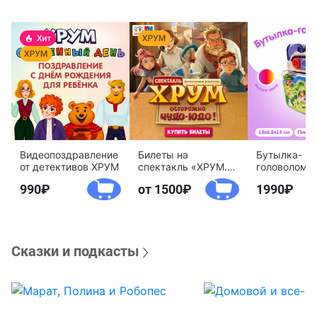
Видеопоздравление
Билеты на
Бутылка-
от детективов ХРУМ
спектакль «ХРУМ.
головоломк
Осторожно, Чудо-
воды «Дете
990
от 1500
1990
Юдо!»
агентство 
Сказки и подкасты