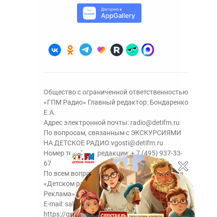
Общество с ограниченной ответственностью
«ГПМ Радио» Главный редактор: Бондаренко
Е.А.
Адрес электронной почты:
radio@detifm.ru
По вопросам, связанным с ЭКСКУРСИЯМИ
НА ДЕТСКОЕ РАДИО
vgosti@detifm.ru
Номер телефона редакции:
+ 7 (495) 937-33-
67
По всем вопросам размещения рекламы на
«Детском радио» - сейлз-хаус «ГПМ
Реклама»:
+7 (495) 921-40-41
E-mail:
sales@gazprom-media.ru
https://gpmsaleshouse.ru/