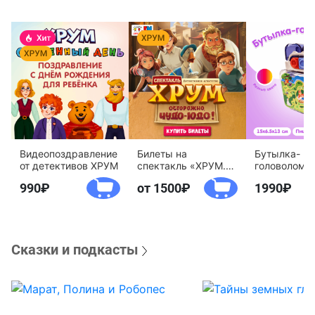
Видеопоздравление
Билеты на
Бутылка-
от детективов ХРУМ
спектакль «ХРУМ.
головоломк
Осторожно, Чудо-
воды «Дете
990
от 1500
1990
Юдо!»
агентство 
Сказки и подкасты