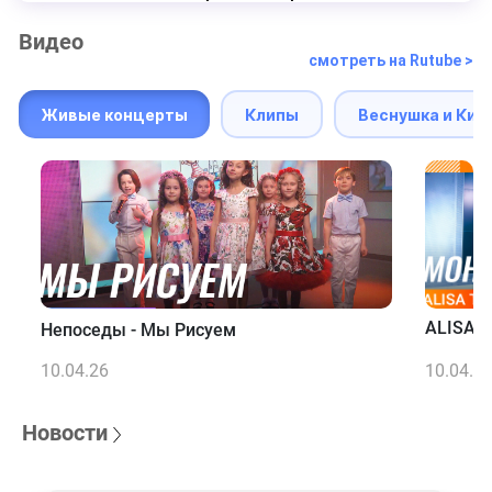
Видео
смотреть на Rutube >
Живые концерты
Клипы
Веснушка и Кип
ALISA T
Непоседы - Мы Рисуем
10.04.26
10.04.2
Новости