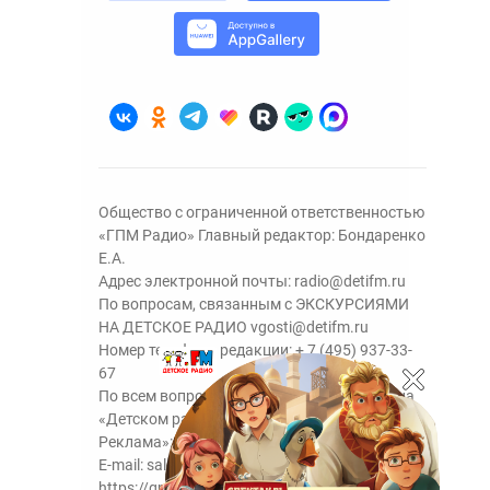
Общество с ограниченной ответственностью
«ГПМ Радио» Главный редактор: Бондаренко
Е.А.
Адрес электронной почты:
radio@detifm.ru
По вопросам, связанным с ЭКСКУРСИЯМИ
НА ДЕТСКОЕ РАДИО
vgosti@detifm.ru
Номер телефона редакции:
+ 7 (495) 937-33-
67
По всем вопросам размещения рекламы на
«Детском радио» - сейлз-хаус «ГПМ
Реклама»:
+7 (495) 921-40-41
E-mail:
sales@gazprom-media.ru
https://gpmsaleshouse.ru/