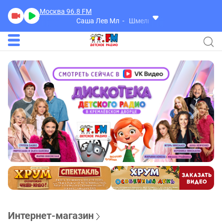
Москва 96.8
FM
Саша Лев Мл
Шмель
Интернет-магазин