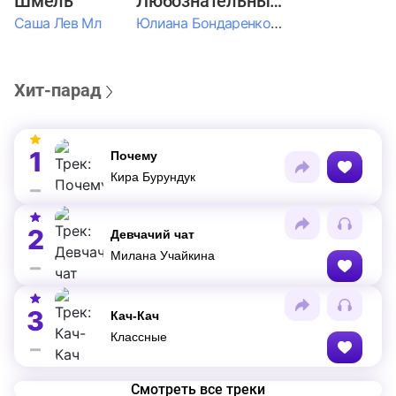
Шмель
Любознательные Дети
Саша Лев Мл
Юлиана Бондаренко & Амелия Колпакова & Егор Егоров & Валерия Шевченко & Ксюша Косичкина
Хит-парад
1
Почему
Кира Бурундук
2
Девчачий чат
Милана Учайкина
3
Кач-Кач
Классные
Смотреть все треки