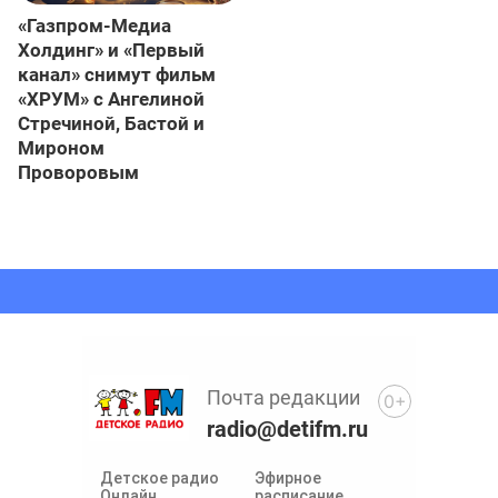
«Газпром-Медиа
Холдинг» и «Первый
канал» снимут фильм
«ХРУМ» с Ангелиной
Стречиной, Бастой и
Мироном
Проворовым
Почта редакции
0+
radio@detifm.ru
Детское радио
Эфирное
Онлайн
расписание