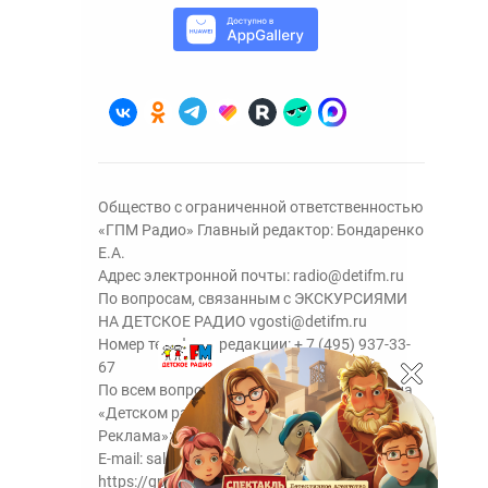
Общество с ограниченной ответственностью
«ГПМ Радио» Главный редактор: Бондаренко
Е.А.
Адрес электронной почты:
radio@detifm.ru
По вопросам, связанным с ЭКСКУРСИЯМИ
НА ДЕТСКОЕ РАДИО
vgosti@detifm.ru
Номер телефона редакции:
+ 7 (495) 937-33-
67
По всем вопросам размещения рекламы на
«Детском радио» - сейлз-хаус «ГПМ
Реклама»:
+7 (495) 921-40-41
E-mail:
sales@gazprom-media.ru
https://gpmsaleshouse.ru/