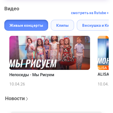
Видео
смотреть на Rutube >
Живые концерты
Клипы
Веснушка и Кип
ALISA T
Непоседы - Мы Рисуем
10.04.26
10.04.2
Новости