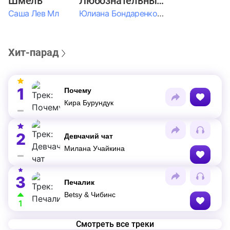
Шмель
Любознательные Дети
Саша Лев Мл
Юлиана Бондаренко & Амелия Колпакова & Егор Егоров & Валерия Шевченко & Ксюша Косичкина
Хит-парад
1
Почему
Кира Бурундук
2
Девчачий чат
Милана Учайкина
3
Печалик
Betsy & Чибинс
1
Смотреть все треки