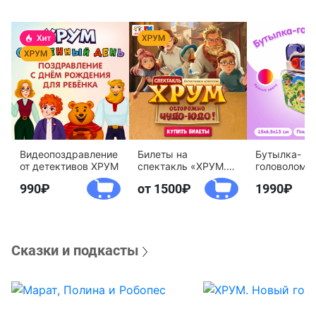
Видеопоздравление
Билеты на
Бутылка-
от детективов ХРУМ
спектакль «ХРУМ.
головоломк
Осторожно, Чудо-
воды «Дете
990
от 1500
1990
Юдо!»
агентство 
Сказки и подкасты