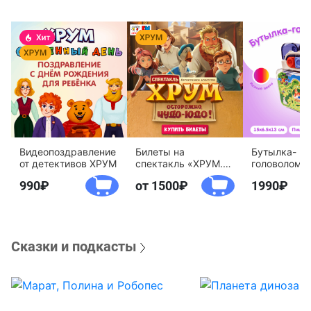
Видеопоздравление
Билеты на
Бутылка-
от детективов ХРУМ
спектакль «ХРУМ.
головоломк
Осторожно, Чудо-
воды «Дете
990
от 1500
1990
Юдо!»
агентство 
Сказки и подкасты