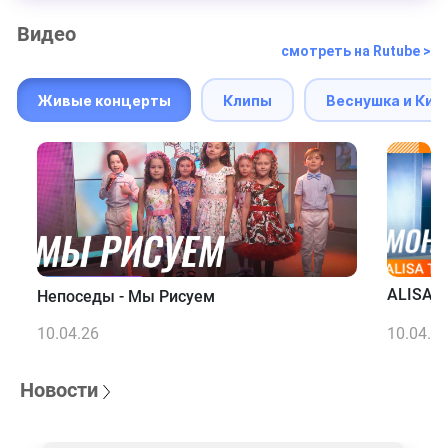
Видео
смотреть на Rutube >
Живые концерты
Клипы
Веснушка и Кип
ALISA T
Непоседы - Мы Рисуем
10.04.26
10.04.2
Новости