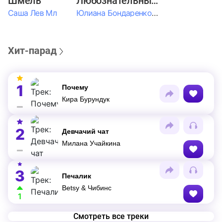
Шмель
Любознательные Дети
Саша Лев Мл
Юлиана Бондаренко & Амелия Колпакова & Егор Егоров & Валерия Шевченко & Ксюша Косичкина
Хит-парад
1
Почему
Кира Бурундук
2
Девчачий чат
Милана Учайкина
3
Печалик
Betsy & Чибинс
1
Смотреть все треки