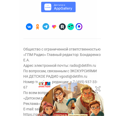
Общество с ограниченной ответственностью
«ГПМ Радио» Главный редактор: Бондаренко
Е.А.
Адрес электронной почты:
radio@detifm.ru
По вопросам, связанным с ЭКСКУРСИЯМИ
НА ДЕТСКОЕ РАДИО
vgosti@detifm.ru
Номер телефона редакции:
+ 7 (495) 937-33-
67
По всем вопросам размещения рекламы на
«Детском радио» - сейлз-хаус «ГПМ
Реклама»:
+7 (495) 921-40-41
E-mail:
sales@gazprom-media.ru
https://gpmsaleshouse.ru/