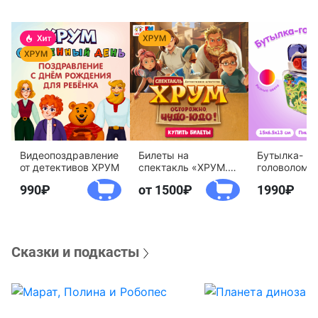
Видеопоздравление
Билеты на
Бутылка-
от детективов ХРУМ
спектакль «ХРУМ.
головоломк
Осторожно, Чудо-
воды «Дете
990
от 1500
1990
Юдо!»
агентство 
Сказки и подкасты