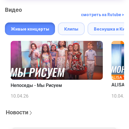
Видео
смотреть на Rutube >
Живые концерты
Клипы
Веснушка и Кип
ALISA T
Непоседы - Мы Рисуем
10.04.26
10.04.2
Новости