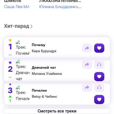
Шмель
Любознательные Дети
Саша Лев Мл
Юлиана Бондаренко & Амелия Колпакова & Егор Егоров & Валерия Шевченко & Ксюша Косичкина
Хит-парад
1
Почему
Кира Бурундук
2
Девчачий чат
Милана Учайкина
3
Печалик
Betsy & Чибинс
1
Смотреть все треки