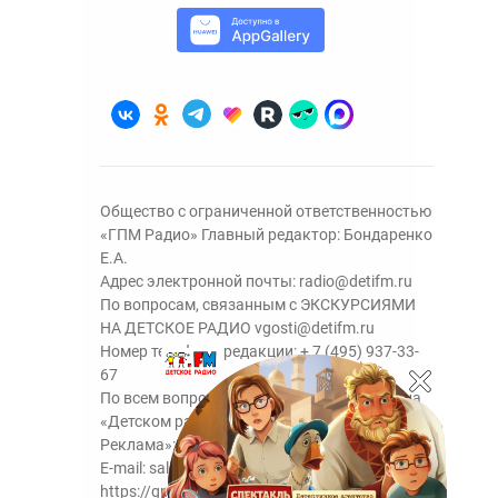
Общество с ограниченной ответственностью
«ГПМ Радио» Главный редактор: Бондаренко
Е.А.
Адрес электронной почты:
radio@detifm.ru
По вопросам, связанным с ЭКСКУРСИЯМИ
НА ДЕТСКОЕ РАДИО
vgosti@detifm.ru
Номер телефона редакции:
+ 7 (495) 937-33-
67
По всем вопросам размещения рекламы на
«Детском радио» - сейлз-хаус «ГПМ
Реклама»:
+7 (495) 921-40-41
E-mail:
sales@gazprom-media.ru
https://gpmsaleshouse.ru/