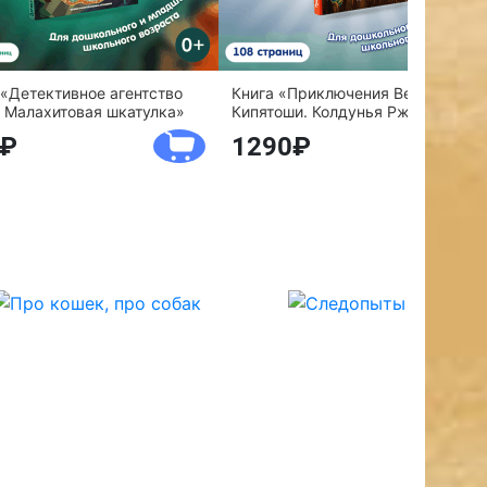
 «Детективное агентство
Книга «Приключения Веснушки и
 Малахитовая шкатулка»
Кипятоши. Колдунья Ржавелла»
1290