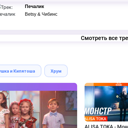
Печалик
Betsy & Чибинс
Смотреть все тр
ушка и Кипятоша
Хрум
ALISA TOKA - Мон