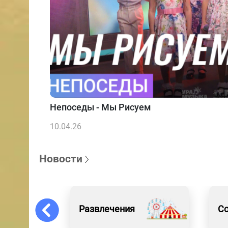
Непоседы - Мы Рисуем
10.04.26
Новости
Развлечения
С