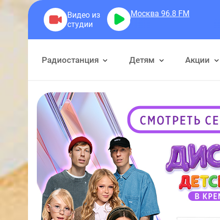
Москва 96.8
FM
Герра А
Радиостанция
Детям
Акции