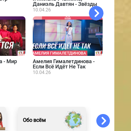
Даниэль Давтян - Звёзды
10.04.26
а - Мир
Амелия Гималетдинова -
Даниэл
Если Всё Идёт Не Так
10.04.26
10.04.26
Обо всём
Образован