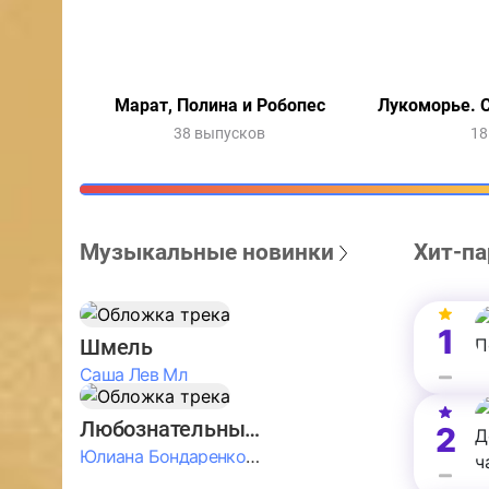
Марат, Полина и Робопес
Лукоморье. С
38 выпусков
18
Музыкальные новинки
Хит-па
1
Шмель
Саша Лев Мл
Любознательные Дети
2
Юлиана Бондаренко & Амелия Колпакова & Егор Егоров & Валерия Шевченко & Ксюша Косичкина