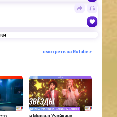
еки
смотреть на Rutube >
стр
и
Милана Учайкина,