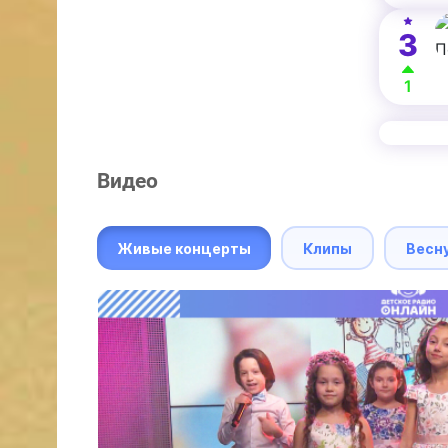
3
1
Видео
Живые концерты
Клипы
Весн