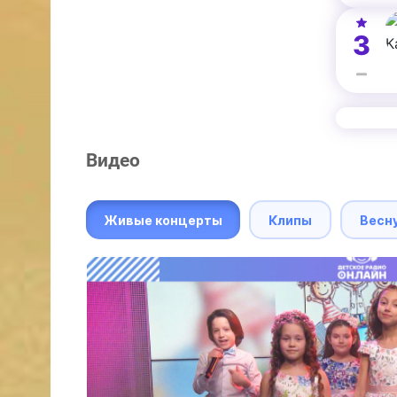
3
Видео
Живые концерты
Клипы
Весн