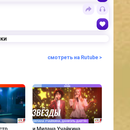
еки
смотреть на Rutube >
стр
и
Милана Учайкина,