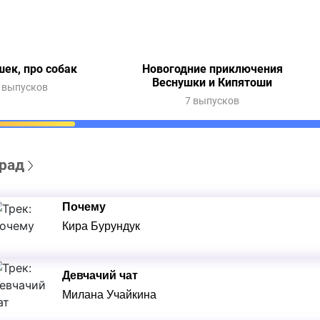
шек, про собак
Новогодние приключения
Веснушки и Кипятоши
 выпусков
7 выпусков
рад
Почему
Кира Бурундук
Девчачий чат
Милана Учайкина