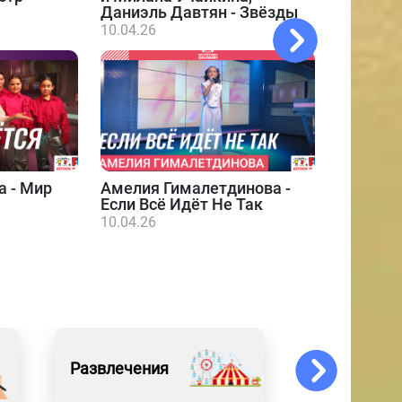
Даниэль Давтян - Звёзды
10.04.26
а - Мир
Амелия Гималетдинова -
Даниэл
Если Всё Идёт Не Так
10.04.26
10.04.26
Развлечения
Спорт