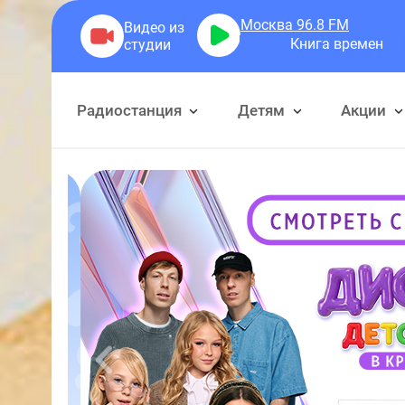
Москва 96.8
FM
Книга времен
Радиостанция
Детям
Акции