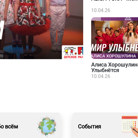
10.04.26
Алиса Хорошулин
Улыбнётся
10.04.26
о всём
События