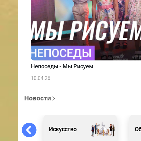
Непоседы - Мы Рисуем
10.04.26
Новости
Искусство
Об