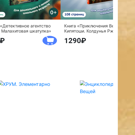
 «Детективное агентство
Книга «Приключения Веснушки и
 Малахитовая шкатулка»
Кипятоши. Колдунья Ржавелла»
1290