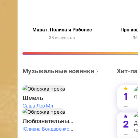
Марат, Полина и Робопес
Про ко
38 выпусков
96
Музыкальные новинки
Хит-па
1
Шмель
Саша Лев Мл
Любознательные Дети
2
Юлиана Бондаренко & Амелия Колпакова & Егор Егоров & Валерия Шевченко & Ксюша Косичкина