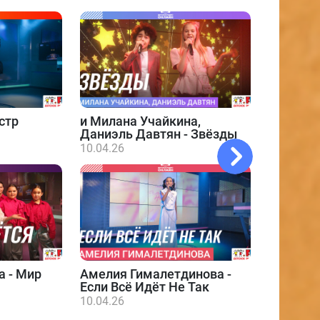
стр
и
Милана Учайкина,
Даниэль Давтян - Звёзды
10.04.26
а - Мир
Амелия Гималетдинова -
Даниэл
Если Всё Идёт Не Так
10.04.26
10.04.26