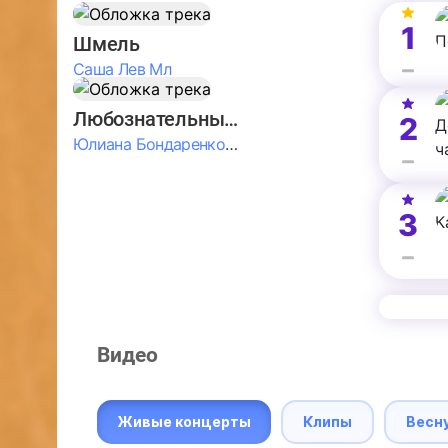
1
Шмель
Саша Лев Мл
Любознательные Дети
2
Юлиана Бондаренко & Амелия Колпакова & Егор Егоров & Валерия Шевченко & Ксюша Косичкина
3
Видео
Живые концерты
Клипы
Весн