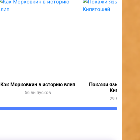
Как Морковкин в историю влип
Покажи язык с Весн
Кипятошей
56 выпусков
29 выпусков