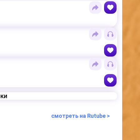
еки
смотреть на Rutube >