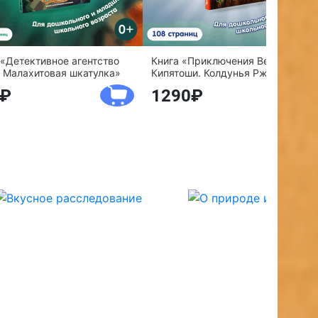
 «Детективное агентство
Книга «Приключения Веснушки и
 Малахитовая шкатулка»
Кипятоши. Колдунья Ржавелла»
1290