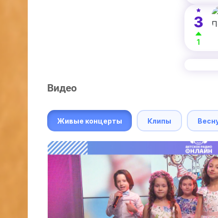
3
1
Видео
Живые концерты
Клипы
Весн