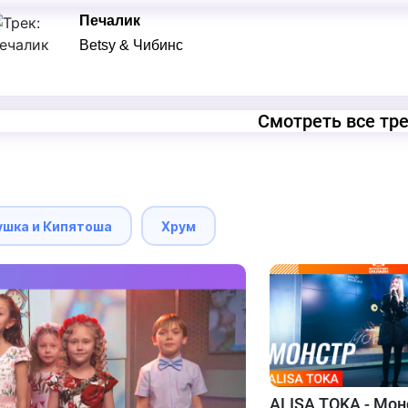
Печалик
Betsy & Чибинс
Смотреть все тр
ушка и Кипятоша
Хрум
ALISA TOKA - Мон