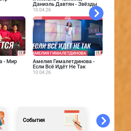
Даниэль Давтян - Звёзды
10.04.26
а - Мир
Амелия Гималетдинова -
Даниэл
Если Всё Идёт Не Так
10.04.26
10.04.26
События
Новости