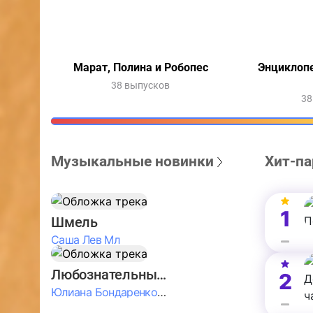
Марат, Полина и Робопес
Энциклоп
38 выпусков
38
Музыкальные новинки
Хит-па
1
Шмель
Саша Лев Мл
Любознательные Дети
2
Юлиана Бондаренко & Амелия Колпакова & Егор Егоров & Валерия Шевченко & Ксюша Косичкина