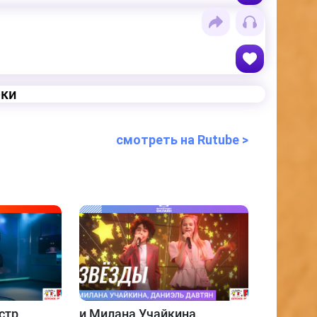
еки
смотреть на Rutube >
стр
и
Милана Учайкина,