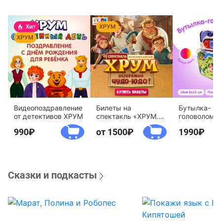
Видеопоздравление
Билеты на
Бутылка-
от детективов ХРУМ
спектакль «ХРУМ.
головоломк
Осторожно, Чудо-
воды «Дете
990
от 1500
1990
Юдо!»
агентство 
Сказки и подкасты