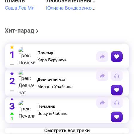
Шмель
Любознательные Дети
Саша Лев Мл
Юлиана Бондаренко & Амелия Колпакова & Егор Егоров & Валерия Шевченко & Ксюша Косичкина
Хит-парад
1
Почему
Кира Бурундук
2
Девчачий чат
Милана Учайкина
3
Печалик
Betsy & Чибинс
1
Смотреть все треки