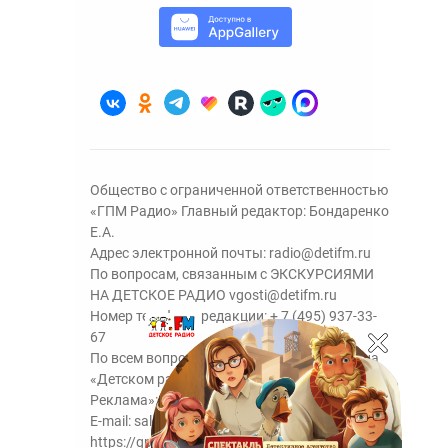
Общество с ограниченной ответственностью
«ГПМ Радио» Главный редактор: Бондаренко
Е.А.
Адрес электронной почты:
radio@detifm.ru
По вопросам, связанным с ЭКСКУРСИЯМИ
НА ДЕТСКОЕ РАДИО
vgosti@detifm.ru
Номер телефона редакции:
+ 7 (495) 937-33-
67
По всем вопросам размещения рекламы на
«Детском радио» - сейлз-хаус «ГПМ
Реклама»:
+7 (495) 921-40-41
E-mail:
sales@gazprom-media.ru
https://gpmsaleshouse.ru/