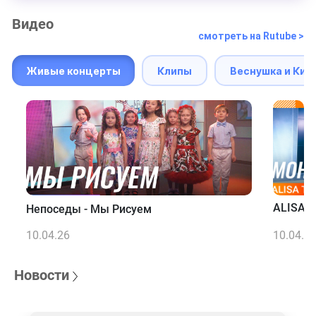
Видео
смотреть на Rutube >
Живые концерты
Клипы
Веснушка и Кип
ALISA T
Непоседы - Мы Рисуем
10.04.26
10.04.2
Новости