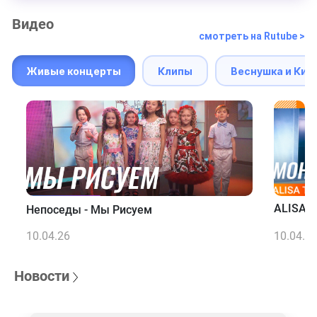
Видео
смотреть на Rutube >
Живые концерты
Клипы
Веснушка и Кип
ALISA T
Непоседы - Мы Рисуем
10.04.26
10.04.2
Новости