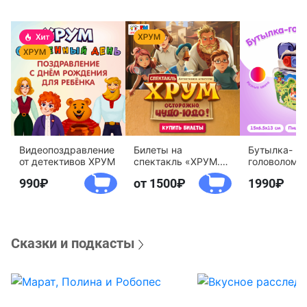
Видеопоздравление
Билеты на
Бутылка-
от детективов ХРУМ
спектакль «ХРУМ.
головоломк
Осторожно, Чудо-
воды «Дете
990
от 1500
1990
Юдо!»
агентство 
Сказки и подкасты