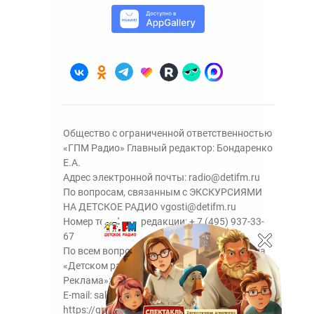
Общество с ограниченной ответственностью
«ГПМ Радио» Главный редактор: Бондаренко
Е.А.
Адрес электронной почты:
radio@detifm.ru
По вопросам, связанным с ЭКСКУРСИЯМИ
НА ДЕТСКОЕ РАДИО
vgosti@detifm.ru
Номер телефона редакции:
+ 7 (495) 937-33-
67
По всем вопросам размещения рекламы на
«Детском радио» - сейлз-хаус «ГПМ
Реклама»:
+7 (495) 921-40-41
E-mail:
sales@gazprom-media.ru
https://gpmsaleshouse.ru/