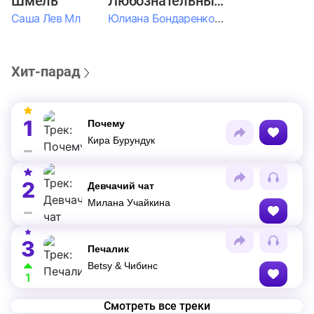
Шмель
Любознательные Дети
Саша Лев Мл
Юлиана Бондаренко & Амелия Колпакова & Егор Егоров & Валерия Шевченко & Ксюша Косичкина
Хит-парад
1
Почему
Кира Бурундук
2
Девчачий чат
Милана Учайкина
3
Печалик
Betsy & Чибинс
1
Смотреть все треки