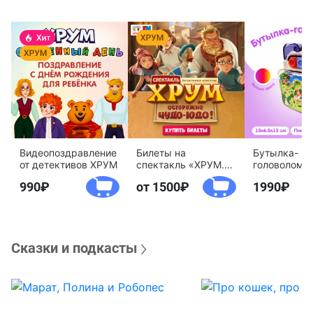
Видеопоздравление
Билеты на
Бутылка-
от детективов ХРУМ
спектакль «ХРУМ.
головоломк
Осторожно, Чудо-
воды «Дете
990
от 1500
1990
Юдо!»
агентство 
Сказки и подкасты