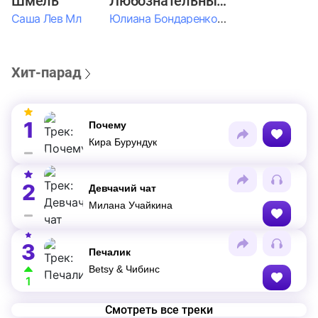
Шмель
Любознательные Дети
Саша Лев Мл
Юлиана Бондаренко & Амелия Колпакова & Егор Егоров & Валерия Шевченко & Ксюша Косичкина
Хит-парад
1
Почему
Кира Бурундук
2
Девчачий чат
Милана Учайкина
3
Печалик
Betsy & Чибинс
1
Смотреть все треки