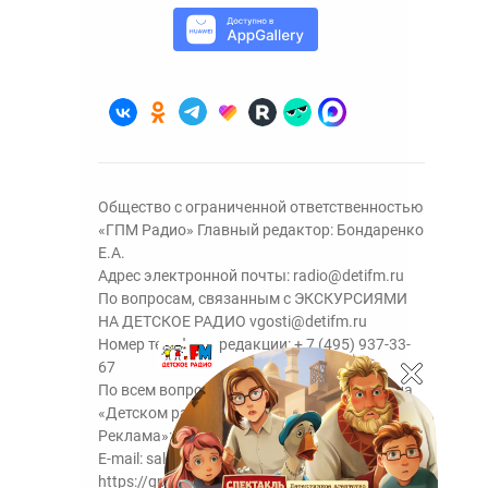
Общество с ограниченной ответственностью
«ГПМ Радио» Главный редактор: Бондаренко
Е.А.
Адрес электронной почты:
radio@detifm.ru
По вопросам, связанным с ЭКСКУРСИЯМИ
НА ДЕТСКОЕ РАДИО
vgosti@detifm.ru
Номер телефона редакции:
+ 7 (495) 937-33-
67
По всем вопросам размещения рекламы на
«Детском радио» - сейлз-хаус «ГПМ
Реклама»:
+7 (495) 921-40-41
E-mail:
sales@gazprom-media.ru
https://gpmsaleshouse.ru/