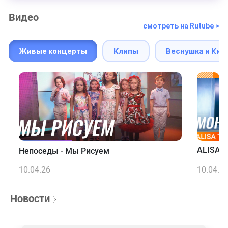
Видео
смотреть на Rutube >
Живые концерты
Клипы
Веснушка и Кип
ALISA T
Непоседы - Мы Рисуем
10.04.26
10.04.2
Новости