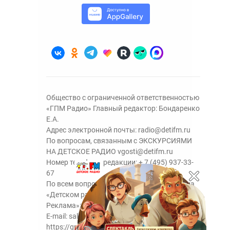
Общество с ограниченной ответственностью
«ГПМ Радио» Главный редактор: Бондаренко
Е.А.
Адрес электронной почты:
radio@detifm.ru
По вопросам, связанным с ЭКСКУРСИЯМИ
НА ДЕТСКОЕ РАДИО
vgosti@detifm.ru
Номер телефона редакции:
+ 7 (495) 937-33-
67
По всем вопросам размещения рекламы на
«Детском радио» - сейлз-хаус «ГПМ
Реклама»:
+7 (495) 921-40-41
E-mail:
sales@gazprom-media.ru
https://gpmsaleshouse.ru/