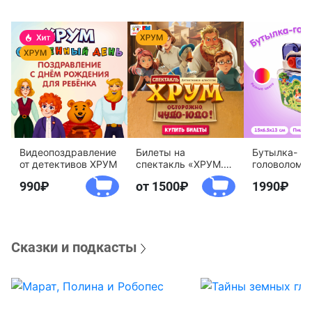
Видеопоздравление
Билеты на
Бутылка-
от детективов ХРУМ
спектакль «ХРУМ.
головоломк
Осторожно, Чудо-
воды «Дете
990
от 1500
1990
Юдо!»
агентство 
Сказки и подкасты