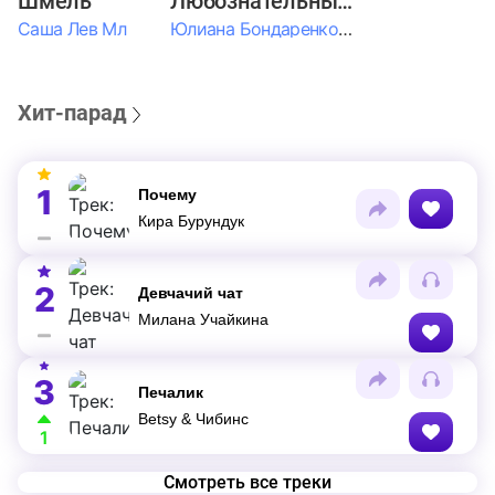
Шмель
Любознательные Дети
Саша Лев Мл
Юлиана Бондаренко & Амелия Колпакова & Егор Егоров & Валерия Шевченко & Ксюша Косичкина
Хит-парад
1
Почему
Кира Бурундук
2
Девчачий чат
Милана Учайкина
3
Печалик
Betsy & Чибинс
1
Смотреть все треки