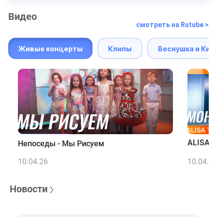
Видео
смотреть на Rutube >
Живые концерты
Клипы
Веснушка и Кип
ALISA T
Непоседы - Мы Рисуем
10.04.26
10.04.2
Новости