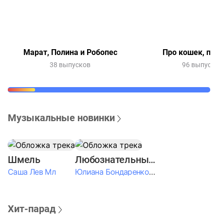
Марат, Полина и Робопес
Про кошек, пр
38 выпусков
96 выпуск
Музыкальные новинки
Шмель
Любознательные Дети
Саша Лев Мл
Юлиана Бондаренко & Амелия Колпакова & Егор Егоров & Валерия Шевченко & Ксюша Косичкина
Хит-парад