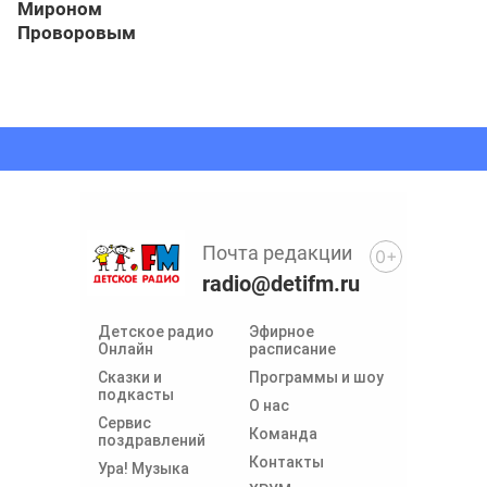
Мироном
Проворовым
Почта редакции
0+
radio@detifm.ru
Детское радио
Эфирное
Онлайн
расписание
Сказки и
Программы и шоу
подкасты
О нас
Сервис
Команда
поздравлений
Контакты
Ура! Музыка