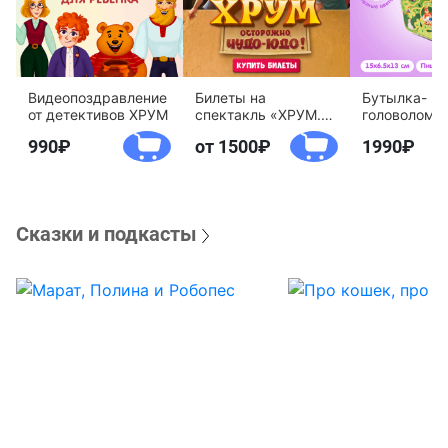
Видеопоздравление
Билеты на
Бутылка-
от детективов ХРУМ
спектакль «ХРУМ.
головоломк
Осторожно, Чудо-
воды «Дете
990
от 1500
1990
Юдо!»
агентство 
Сказки и подкасты