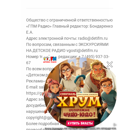
Общество с ограниченной ответственностью
«ГПМ Радио» Главный редактор: Бондаренко
Е.А.
Адрес электронной почты:
radio@detifm.ru
По вопросам, связанным с ЭКСКУРСИЯМИ
НА ДЕТСКОЕ РАДИО
vgosti@detifm.ru
Номер телефона редакции:
+ 7 (495) 937-33-
67
По всем вопросам размещения рекламы на
«Детском радио» - сейлз-хаус «ГПМ
Реклама»:
+7 (495) 921-40-41
E-mail:
sales@gazprom-media.ru
https://gpmsaleshouse.ru/
Адрес электронной почты для отправления
досудебной претензии по вопросам
нарушения авторских и смежных прав:
copyright@gpmradio.ru
Более подробная информация для
правообладателей.