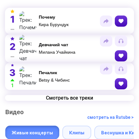
1
Почему
Кира Бурундук
2
Девчачий чат
Милана Учайкина
3
Печалик
Betsy & Чибинс
1
Смотреть все треки
Видео
смотреть на Rutube >
Живые концерты
Клипы
Веснушка и Кип