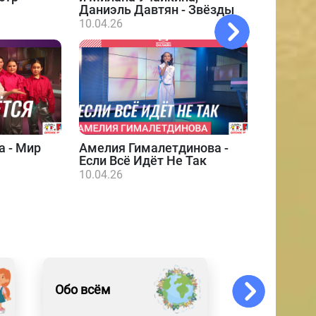
Даниэль Давтян - Звёзды
10.04.26
а - Мир
Амелия Гималетдинова -
Даниэл
Если Всё Идёт Не Так
10.04.26
10.04.26
Обо всём
События