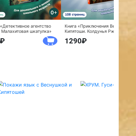
 «Детективное агентство
Книга «Приключения Веснушки и
 Малахитовая шкатулка»
Кипятоши. Колдунья Ржавелла»
1290