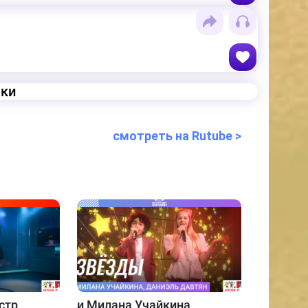
еки
смотреть на Rutube >
стр
и
Милана Учайкина,