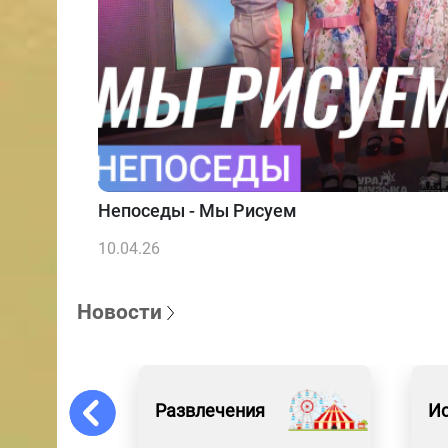
Непоседы - Мы Рисуем
10.04.26
Новости
Развлечения
Ис