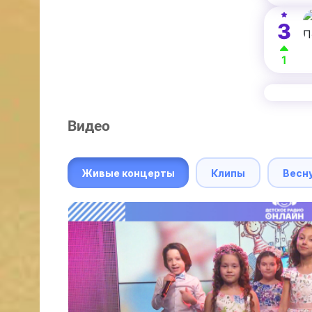
3
1
Видео
Живые концерты
Клипы
Весн