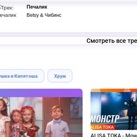
Печалик
Betsy & Чибинс
Смотреть все тр
ушка и Кипятоша
Хрум
ALISA TOKA - Мон