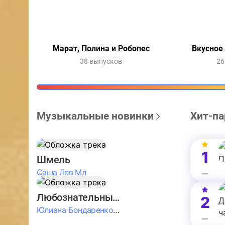
Марат, Полина и Робопес
Вкусное
38 выпусков
26
Музыкальные новинки
Хит-па
1
Шмель
Саша Лев Мл
Любознательные Дети
2
Юлиана Бондаренко & Амелия Колпакова & Егор Егоров & Валерия Шевченко & Ксюша Косичкина