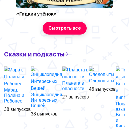
«Гадкий утёнок»
Смотреть все
Сказки и подкасты
Следопыты
Планета в
опасности
46 выпусков
Марат,
Энциклопедия
Полина и
27 выпусков
Интересных
Робопес
Пока
Вещей
38 выпусков
язык 
38 выпусков
Весн
и
Кипя