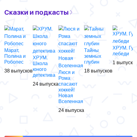
Сказки и подкасты
ХРУМ. Гус
Марат,
Тайны
лебеди
Полина и
земных
ХРУМ.
Робопес
глубин
1 выпуск
Школа
юного
38 выпусков
18 выпусков
Люся и
детектива
Рома
24 выпуска
спасают
хоккей!
Новая
Вселенная
24 выпуска