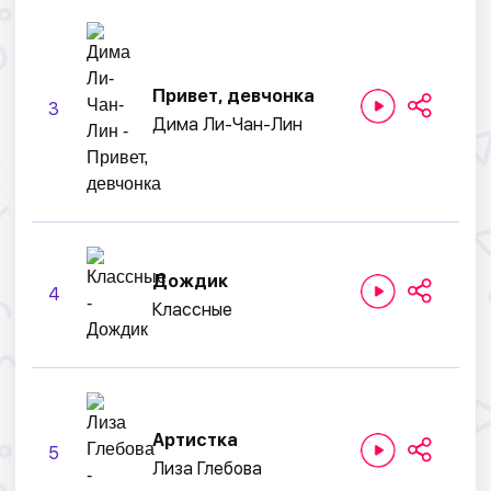
Привет, девчонка
3
Дима Ли-Чан-Лин
Дождик
4
Классные
Артистка
5
Лиза Глебова