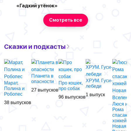
«Гадкий утёнок»
Смотреть все
Сказки и подкасты
Планета в
ХРУМ. Гуси-
опасности
Марат,
Про кошек,
лебеди
Полина и
про собак
27 выпусков
Робопес
1 выпуск
96 выпусков
38 выпусков
Люся и
Рома
спасают
хоккей!
Новая