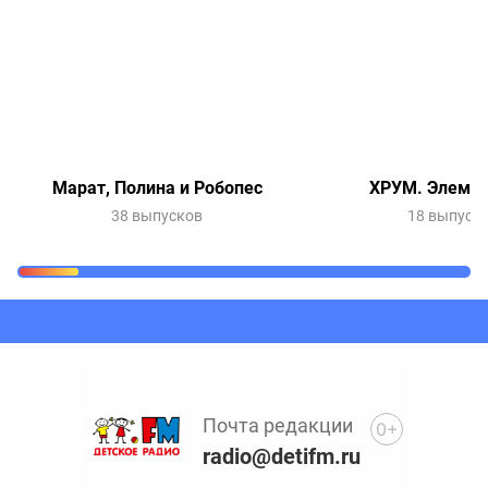
Марат, Полина и Робопес
ХРУМ. Элемен
38 выпусков
18 выпуск
Очередь прослушивания
Добавьте в очередь прослушивания другие записи
программ или сказок
Почта редакции
0+
radio@detifm.ru