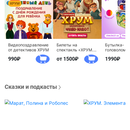
Видеопоздравление
Билеты на
Бутылка-
от детективов ХРУМ
спектакль «ХРУМ.
головоломк
Осторожно, Чудо-
воды «Дете
990
от 1500
1990
Юдо!»
агентство 
Сказки и подкасты