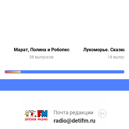
Марат, Полина и Робопес
Лукоморье. Сказки 
38 выпусков
18 выпуск
Очередь прослушивания
Добавьте в очередь прослушивания другие записи
программ или сказок
Почта редакции
0+
radio@detifm.ru