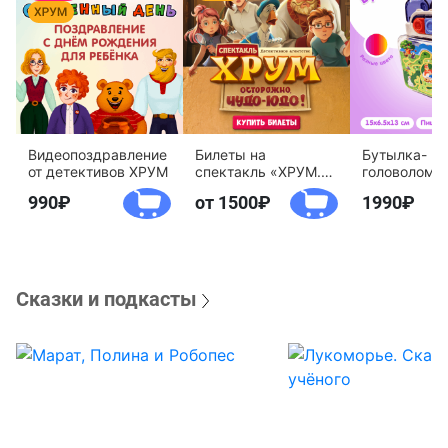
Видеопоздравление
Билеты на
Бутылка-
от детективов ХРУМ
спектакль «ХРУМ.
головоломк
Осторожно, Чудо-
воды «Дете
990
от 1500
1990
Юдо!»
агентство 
Сказки и подкасты