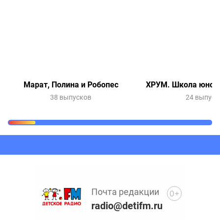
Марат, Полина и Робопес
ХРУМ. Школа юного
38 выпусков
24 выпуск
Очередь прослушивания
Добавьте в очередь прослушивания другие записи
программ или сказок
Почта редакции
0+
radio@detifm.ru