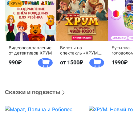
Видеопоздравление
Билеты на
Бутылка-
от детективов ХРУМ
спектакль «ХРУМ.
головоломк
Осторожно, Чудо-
воды «Дете
990
от 1500
1990
Юдо!»
агентство 
Сказки и подкасты