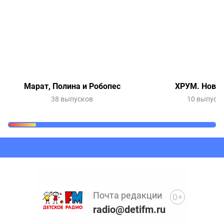
Марат, Полина и Робопес
ХРУМ. Новый
38 выпусков
10 выпуск
Очередь прослушивания
Добавьте в очередь прослушивания другие записи
программ или сказок
Почта редакции
0+
radio@detifm.ru