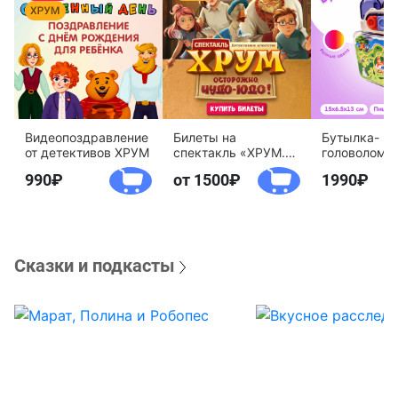
Видеопоздравление
Билеты на
Бутылка-
от детективов ХРУМ
спектакль «ХРУМ.
головоломк
Осторожно, Чудо-
воды «Дете
990
от 1500
1990
Юдо!»
агентство 
Сказки и подкасты