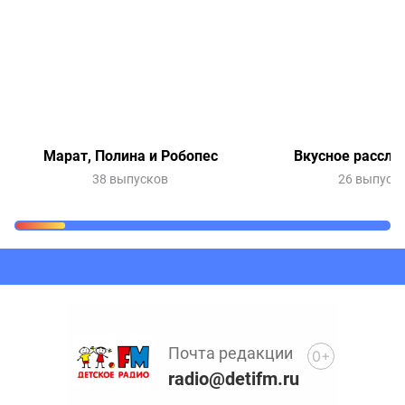
Марат, Полина и Робопес
Вкусное рассле
38 выпусков
26 выпуск
Очередь прослушивания
Добавьте в очередь прослушивания другие записи
программ или сказок
Почта редакции
0+
radio@detifm.ru