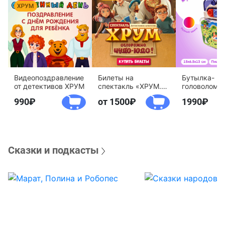
Видеопоздравление
Билеты на
Бутылка-
от детективов ХРУМ
спектакль «ХРУМ.
головоломк
Осторожно, Чудо-
воды «Дете
990
от 1500
1990
Юдо!»
агентство 
Сказки и подкасты