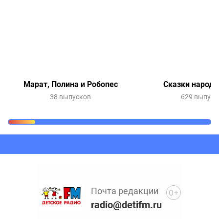
Марат, Полина и Робопес
Сказки народо
38 выпусков
629 выпуск
Очередь прослушивания
Добавьте в очередь прослушивания другие записи
программ или сказок
Почта редакции
0+
radio@detifm.ru