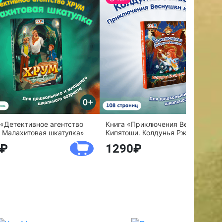
 «Детективное агентство
Книга «Приключения Веснушки и
 Малахитовая шкатулка»
Кипятоши. Колдунья Ржавелла»
1290