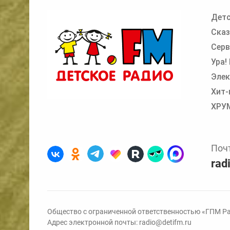
Детс
Добавьте в очередь прослушивания другие
Сказ
Серв
Ура!
Элек
Хит-
ХРУ
Поч
rad
Общество с ограниченной ответственностью «ГПМ Ра
Адрес электронной почты:
radio@detifm.ru