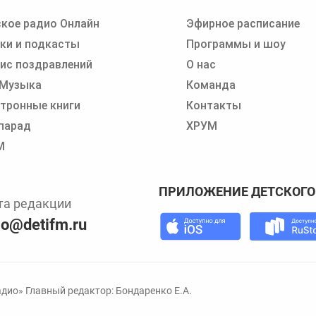
кое радио Онлайн
Эфирное расписание
 записи программ или сказок
ки и подкасты
Программы и шоу
ис поздравлений
О нас
 Музыка
Команда
тронные книги
Контакты
парад
ХРУМ
М
ПРИЛОЖЕНИЕ ДЕТСКОГО
та редакции
io@detifm.ru
дио» Главный редактор: Бондаренко Е.А.