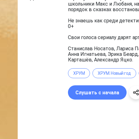
школьники Макс и Любаня, на
порядок в сказках восстанов
Не знаешь как среди детекти
0+
Свои голоса сериалу дарят ар
Станислав Носатов, Лариса П
Анна Игнатьева, Эрика Беард
Карташёв, Александр Яцко.
ХРУМ
ХРУМ. Новый год
Слушать с начала