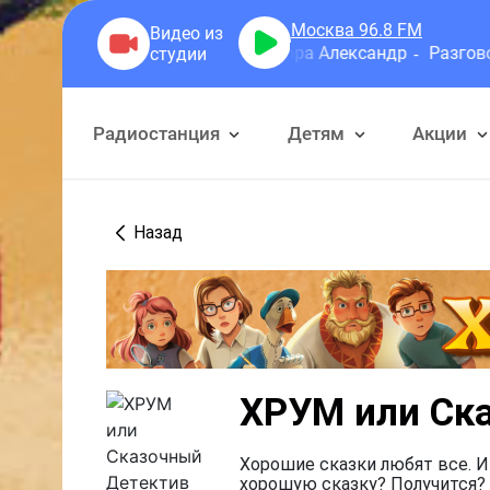
Москва 96.8
FM
Герра Александр
Разговоры
Радиостанция
Детям
Акции
Назад
ХРУМ или Ск
Хорошие сказки любят все. И
хорошую сказку? Получится? 