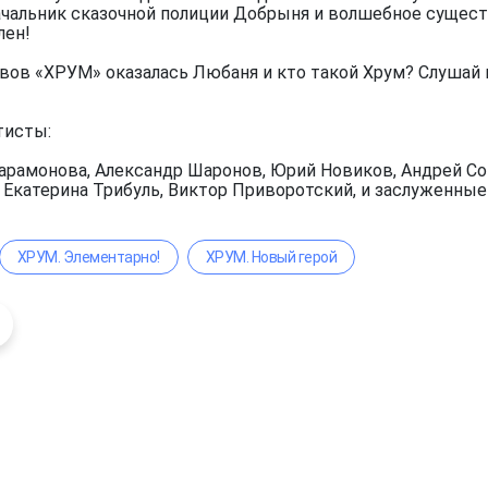
чальник сказочной полиции Добрыня и волшебное существ
лен!
вов «ХРУМ» оказалась Любаня и кто такой Хрум? Слушай 
тисты:
арамонова, Александр Шаронов, Юрий Новиков, Андрей Сок
, Екатерина Трибуль, Виктор Приворотский, и заслуженны
ХРУМ. Элементарно!
ХРУМ. Новый герой