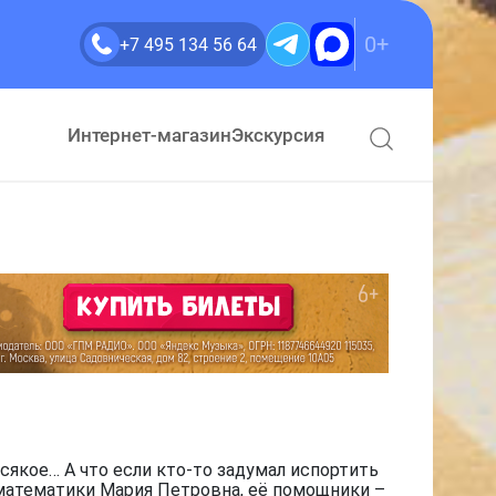
0+
+7 495 134 56 64
Интернет-магазин
Экскурсия
сякое… А что если кто-то задумал испортить
 математики Мария Петровна, её помощники –