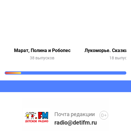
Марат, Полина и Робопес
Лукоморье. Сказки 
38 выпусков
18 выпуск
Очередь прослушивания
Добавьте в очередь прослушивания другие записи
программ или сказок
Почта редакции
0+
radio@detifm.ru