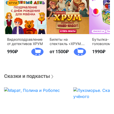
Видеопоздравление
Билеты на
Бутылка-
от детективов ХРУМ
спектакль «ХРУМ.
головоломк
Осторожно, Чудо-
воды «Дете
990
от 1500
1990
Юдо!»
агентство 
Сказки и подкасты