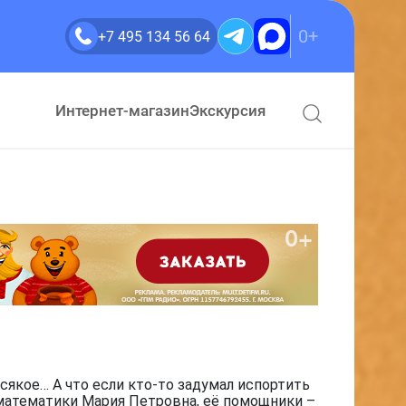
0+
+7 495 134 56 64
Интернет-магазин
Экскурсия
сякое… А что если кто-то задумал испортить
 математики Мария Петровна, её помощники –