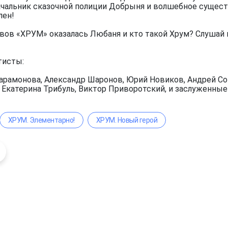
чальник сказочной полиции Добрыня и волшебное существ
лен!
вов «ХРУМ» оказалась Любаня и кто такой Хрум? Слушай 
тисты:
арамонова, Александр Шаронов, Юрий Новиков, Андрей Сок
, Екатерина Трибуль, Виктор Приворотский, и заслуженны
ХРУМ. Элементарно!
ХРУМ. Новый герой