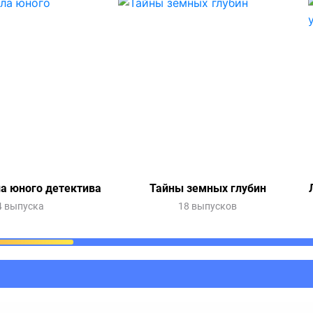
а юного детектива
Тайны земных глубин
4 выпуска
18 выпусков
ания