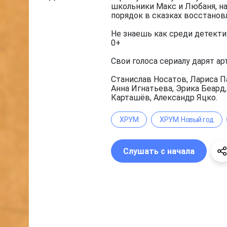
школьники Макс и Любаня, на
порядок в сказках восстанов
Не знаешь как среди детекти
0+
Свои голоса сериалу дарят ар
Станислав Носатов, Лариса П
Анна Игнатьева, Эрика Беард
Карташёв, Александр Яцко.
ХРУМ
ХРУМ. Новый год
Слушать с начала