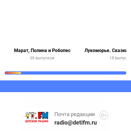
Марат, Полина и Робопес
Лукоморье. Сказки 
38 выпусков
18 выпуск
Очередь прослушивания
Добавьте в очередь прослушивания другие записи
программ или сказок
Почта редакции
0+
radio@detifm.ru