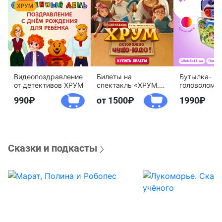
Видеопоздравление
Билеты на
Бутылка-
от детективов ХРУМ
спектакль «ХРУМ.
головоломк
Осторожно, Чудо-
воды «Дете
990
от 1500
1990
Юдо!»
агентство 
Сказки и подкасты