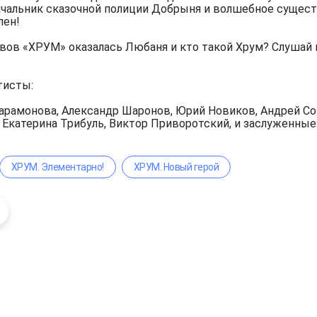
чальник сказочной полиции Добрыня и волшебное существ
лен!
вов «ХРУМ» оказалась Любаня и кто такой Хрум? Слушай 
тисты:
арамонова, Александр Шаронов, Юрий Новиков, Андрей Сок
, Екатерина Трибуль, Виктор Приворотский, и заслуженны
ХРУМ. Элементарно!
ХРУМ. Новый герой