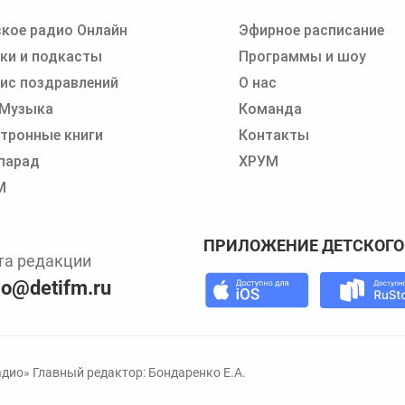
кое радио Онлайн
Эфирное расписание
 записи программ или сказок
ки и подкасты
Программы и шоу
ис поздравлений
О нас
 Музыка
Команда
тронные книги
Контакты
парад
ХРУМ
М
ПРИЛОЖЕНИЕ ДЕТСКОГО
та редакции
io@detifm.ru
дио» Главный редактор: Бондаренко Е.А.