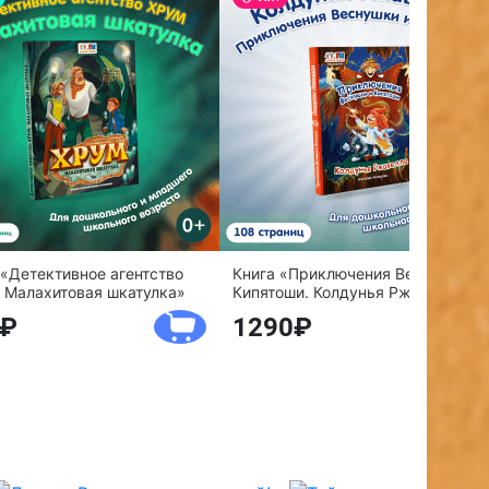
 «Детективное агентство
Книга «Приключения Веснушки и
 Малахитовая шкатулка»
Кипятоши. Колдунья Ржавелла»
1290