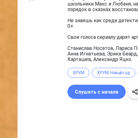
школьники Макс и Любаня, на
порядок в сказках восстанов
Не знаешь как среди детекти
0+
Свои голоса сериалу дарят ар
Станислав Носатов, Лариса П
Анна Игнатьева, Эрика Беард
Карташёв, Александр Яцко.
ХРУМ
ХРУМ. Новый год
Слушать с начала