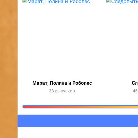
Марат, Полина и Робопес
Сл
38 выпусков
46
Очередь прослушив