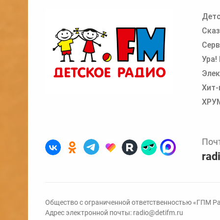
Детс
Добавьте в очередь прослушивания другие
Сказ
Серв
Ура!
Элек
Хит-
ХРУ
Поч
rad
Общество с ограниченной ответственностью «ГПМ Ра
Адрес электронной почты:
radio@detifm.ru