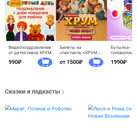
Видеопоздравление
Билеты на
Бутылка-
от детективов ХРУМ
спектакль «ХРУМ.
головоломк
Осторожно, Чудо-
воды «Дете
990
от 1500
1990
Юдо!»
агентство 
Сказки и подкасты