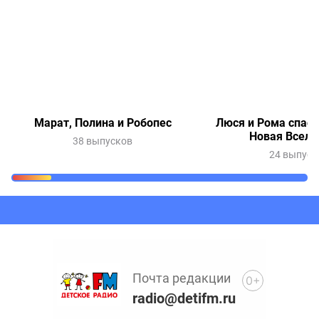
Марат, Полина и Робопес
Люся и Рома спаса
Новая Вселе
38 выпусков
24 выпуск
Очередь прослушивания
Добавьте в очередь прослушивания другие записи
программ или сказок
Почта редакции
0+
radio@detifm.ru