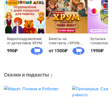
Видеопоздравление
Билеты на
Бутылка-
от детективов ХРУМ
спектакль «ХРУМ.
головоломк
Осторожно, Чудо-
воды «Дете
990
от 1500
1990
Юдо!»
агентство 
Сказки и подкасты