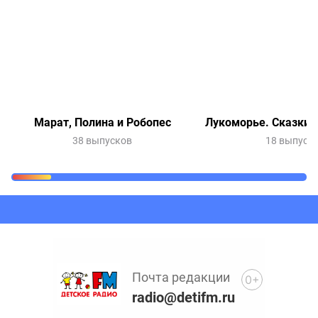
Марат, Полина и Робопес
Лукоморье. Сказки 
38 выпусков
18 выпуск
Очередь прослушивания
Добавьте в очередь прослушивания другие записи
программ или сказок
Почта редакции
0+
radio@detifm.ru