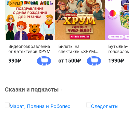
Видеопоздравление
Билеты на
Бутылка-
от детективов ХРУМ
спектакль «ХРУМ.
головоломк
Осторожно, Чудо-
воды «Дете
990
от 1500
1990
Юдо!»
агентство 
Сказки и подкасты