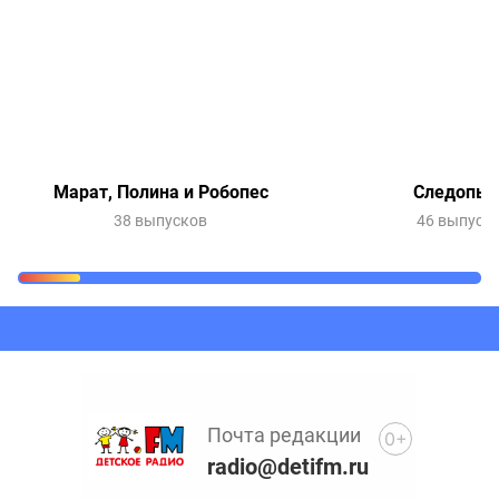
Марат, Полина и Робопес
Следопы
38 выпусков
46 выпуск
Очередь прослушивания
Добавьте в очередь прослушивания другие записи
программ или сказок
Почта редакции
0+
radio@detifm.ru