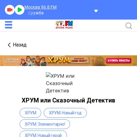
Москва 96.8
FM
derstar
Дружба
Назад
ХРУМ или Сказочный Детектив
ХРУМ
ХРУМ. Новый год
ХРУМ. Элементарно!
ХРУМ. Новый герой