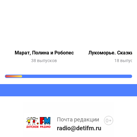
Марат, Полина и Робопес
Лукоморье. Сказки 
38 выпусков
18 выпуск
Очередь прослушивания
Добавьте в очередь прослушивания другие записи
программ или сказок
Почта редакции
0+
radio@detifm.ru