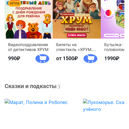
Видеопоздравление
Билеты на
Бутылка-
от детективов ХРУМ
спектакль «ХРУМ.
головоломк
Осторожно, Чудо-
воды «Дете
990
от 1500
1990
Юдо!»
агентство 
Сказки и подкасты