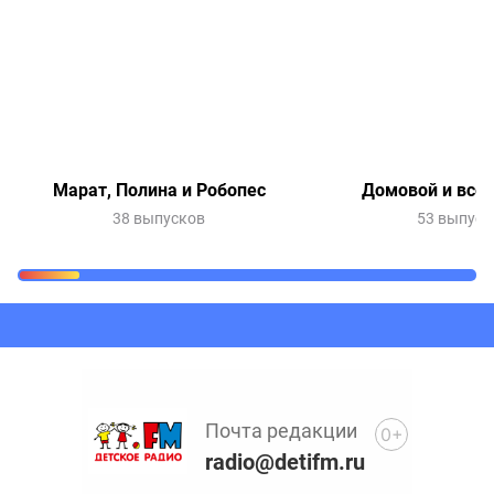
Марат, Полина и Робопес
Домовой и все-
38 выпусков
53 выпуск
Очередь прослушивания
Добавьте в очередь прослушивания другие записи
программ или сказок
Почта редакции
0+
radio@detifm.ru