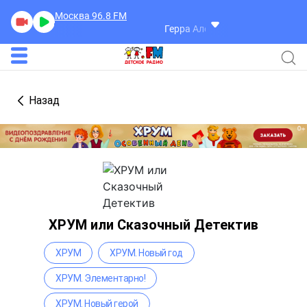
Москва 96.8
FM
Герра Александр
Разговоры
Назад
ХРУМ или Сказочный Детектив
ХРУМ
ХРУМ. Новый год
ХРУМ. Элементарно!
ХРУМ. Новый герой