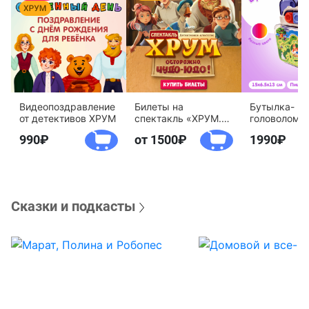
Видеопоздравление
Билеты на
Бутылка-
от детективов ХРУМ
спектакль «ХРУМ.
головоломк
Осторожно, Чудо-
воды «Дете
990
от 1500
1990
Юдо!»
агентство 
Сказки и подкасты