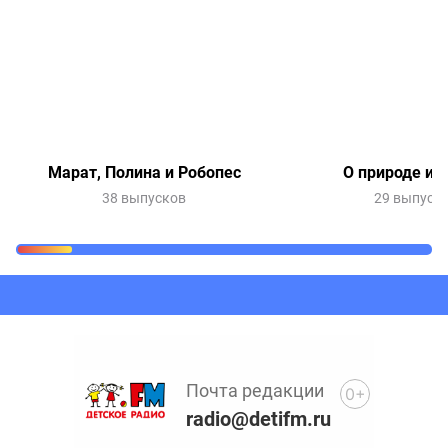
Марат, Полина и Робопес
О природе и 
38 выпусков
29 выпуск
Очередь прослушивания
Добавьте в очередь прослушивания другие записи
программ или сказок
Почта редакции
0+
radio@detifm.ru