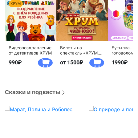
Видеопоздравление
Билеты на
Бутылка-
от детективов ХРУМ
спектакль «ХРУМ.
головоломк
Осторожно, Чудо-
воды «Дете
990
от 1500
1990
Юдо!»
агентство 
Сказки и подкасты