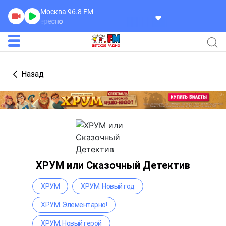
Москва 96.8
FM
асно интересно
Назад
ХРУМ или Сказочный Детектив
ХРУМ
ХРУМ. Новый год
ХРУМ. Элементарно!
ХРУМ. Новый герой