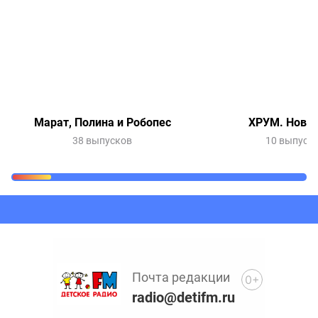
Марат, Полина и Робопес
ХРУМ. Новый
38 выпусков
10 выпуск
Очередь прослушивания
Добавьте в очередь прослушивания другие записи
программ или сказок
Почта редакции
0+
radio@detifm.ru