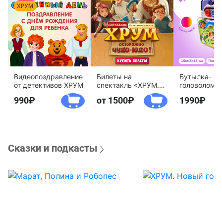
Видеопоздравление
Билеты на
Бутылка-
от детективов ХРУМ
спектакль «ХРУМ.
головоломк
Осторожно, Чудо-
воды «Дете
990
от 1500
1990
Юдо!»
агентство 
Сказки и подкасты