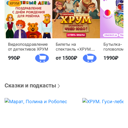
Видеопоздравление
Билеты на
Бутылка-
от детективов ХРУМ
спектакль «ХРУМ.
головоломк
Осторожно, Чудо-
воды «Дете
990
от 1500
1990
Юдо!»
агентство 
Сказки и подкасты