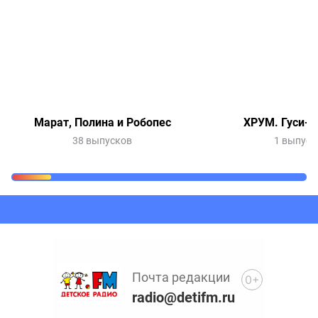
Марат, Полина и Робопес
ХРУМ. Гуси-л
38 выпусков
1 выпуск
Очередь прослушивания
Добавьте в очередь прослушивания другие записи
программ или сказок
Почта редакции
0+
radio@detifm.ru