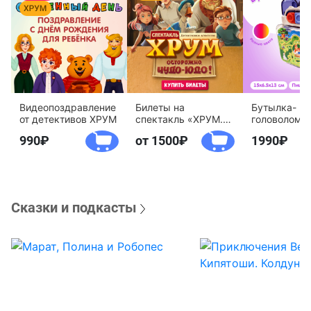
Видеопоздравление
Билеты на
Бутылка-
от детективов ХРУМ
спектакль «ХРУМ.
головоломк
Осторожно, Чудо-
воды «Дете
990
от 1500
1990
Юдо!»
агентство 
Сказки и подкасты