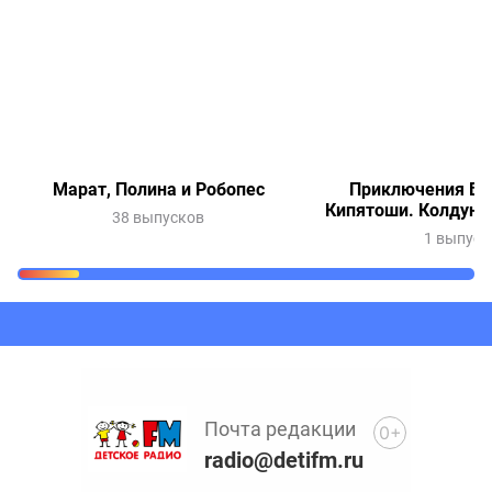
Марат, Полина и Робопес
Приключения Ве
Кипятоши. Колдунь
38 выпусков
1 выпуск
Очередь прослушивания
Добавьте в очередь прослушивания другие записи
программ или сказок
Почта редакции
0+
radio@detifm.ru