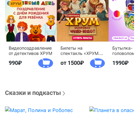
Видеопоздравление
Билеты на
Бутылка-
от детективов ХРУМ
спектакль «ХРУМ.
головоломк
Осторожно, Чудо-
воды «Дете
990
от 1500
1990
Юдо!»
агентство 
Сказки и подкасты