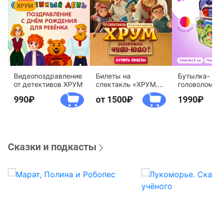
Видеопоздравление
Билеты на
Бутылка-
от детективов ХРУМ
спектакль «ХРУМ.
головоломк
Осторожно, Чудо-
воды «Дете
990
от 1500
1990
Юдо!»
агентство 
Сказки и подкасты