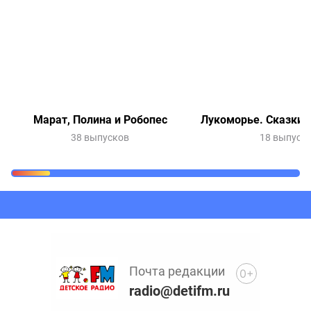
Марат, Полина и Робопес
Лукоморье. Сказки 
38 выпусков
18 выпуск
Очередь прослушивания
Добавьте в очередь прослушивания другие записи
программ или сказок
Почта редакции
0+
radio@detifm.ru