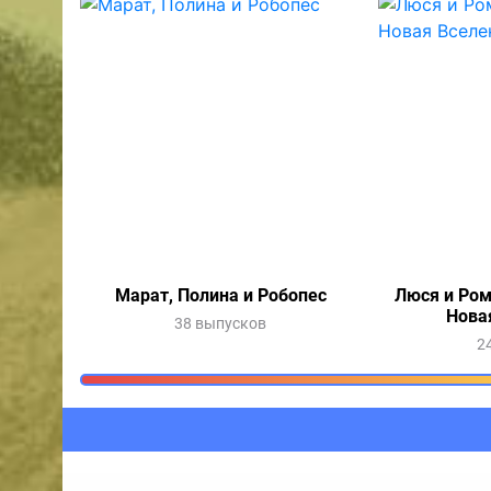
Марат, Полина и Робопес
Люся и Ром
Нова
38 выпусков
2
Очередь прослушив