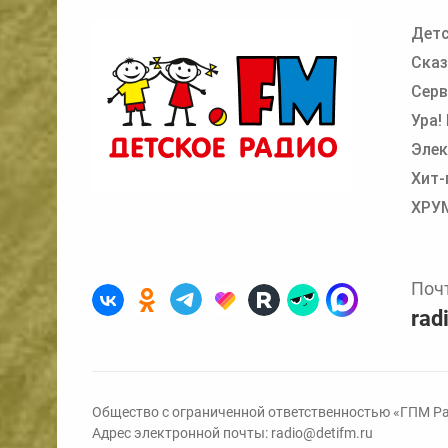
Детс
Добавьте в очередь прослушивания другие
Сказ
Серв
Ура!
Элек
Хит-
ХРУ
Поч
rad
Общество с ограниченной ответственностью «ГПМ Ра
Адрес электронной почты:
radio@detifm.ru