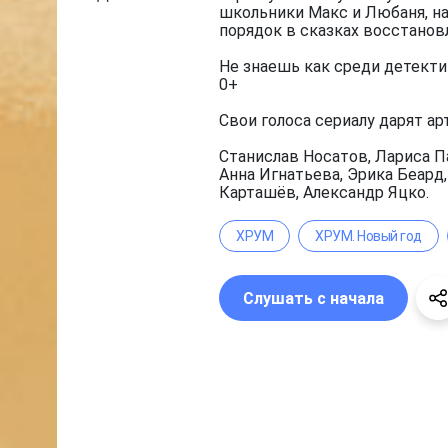
школьники Макс и Любаня, на
порядок в сказках восстанов
Не знаешь как среди детекти
0+
Свои голоса сериалу дарят ар
Станислав Носатов, Лариса П
Анна Игнатьева, Эрика Беард
Карташёв, Александр Яцко.
ХРУМ
ХРУМ. Новый год
Слушать с начала