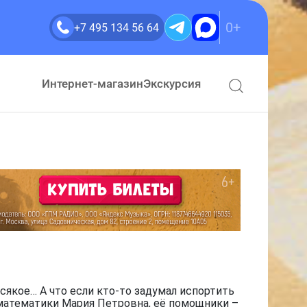
0+
+7 495 134 56 64
Интернет-магазин
Экскурсия
сякое… А что если кто-то задумал испортить
 математики Мария Петровна, её помощники –