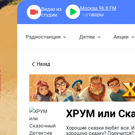
Москва 96.8
FM
Герра Александр
Разговоры
Радиостанция
Детям
Акции
Назад
ХРУМ или Ск
Хорошие сказки любят все. И
хорошую сказку? Получится? 