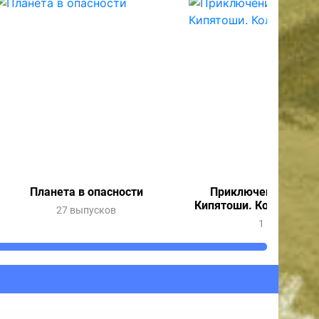
Планета в опасности
Приключения Весну
Кипятоши. Колдунья 
27 выпусков
1 выпуск