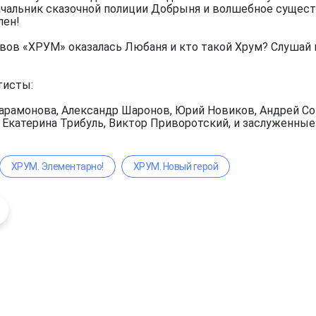
чальник сказочной полиции Добрыня и волшебное существ
лен!
вов «ХРУМ» оказалась Любаня и кто такой Хрум? Слушай 
тисты:
арамонова, Александр Шаронов, Юрий Новиков, Андрей Сок
, Екатерина Трибуль, Виктор Приворотский, и заслуженны
ХРУМ. Элементарно!
ХРУМ. Новый герой