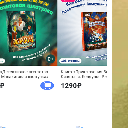
 «Детективное агентство
Книга «Приключения Веснушки и
 Малахитовая шкатулка»
Кипятоши. Колдунья Ржавелла»
1290