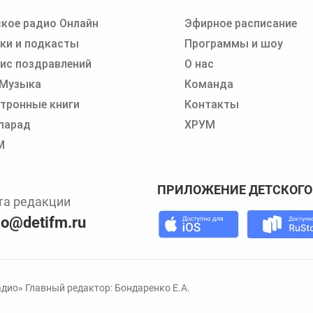
кое радио Онлайн
Эфирное расписание
 записи программ или сказок
ки и подкасты
Программы и шоу
ис поздравлений
О нас
 Музыка
Команда
тронные книги
Контакты
парад
ХРУМ
М
ПРИЛОЖЕНИЕ ДЕТСКОГО
та редакции
io@detifm.ru
дио» Главный редактор: Бондаренко Е.А.