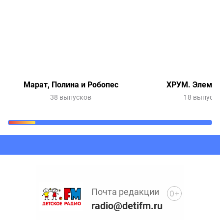
Марат, Полина и Робопес
ХРУМ. Элемен
38 выпусков
18 выпуск
Очередь прослушивания
Добавьте в очередь прослушивания другие записи
программ или сказок
Почта редакции
0+
radio@detifm.ru