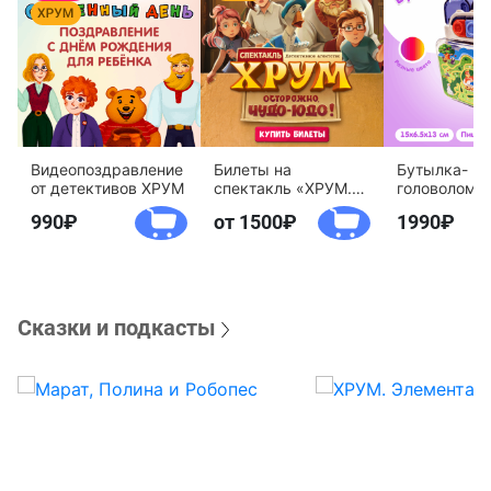
Видеопоздравление
Билеты на
Бутылка-
от детективов ХРУМ
спектакль «ХРУМ.
головоломк
Осторожно, Чудо-
воды «Дете
990
от 1500
1990
Юдо!»
агентство 
Сказки и подкасты