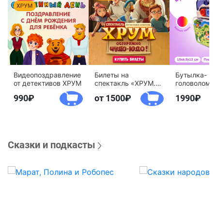
Видеопоздравление
Билеты на
Бутылка-
от детективов ХРУМ
спектакль «ХРУМ.
головоломк
Осторожно, Чудо-
воды «Дете
990
от 1500
1990
Юдо!»
агентство 
Сказки и подкасты