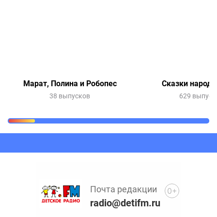
Марат, Полина и Робопес
Сказки народо
38 выпусков
629 выпуск
Очередь прослушивания
Добавьте в очередь прослушивания другие записи
программ или сказок
Почта редакции
0+
radio@detifm.ru